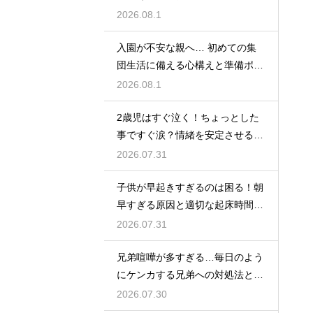
和らげる対処法
2026.08.1
入園が不安な親へ… 初めての集
団生活に備える心構えと準備ポイ
ントを紹介
2026.08.1
2歳児はすぐ泣く！ちょっとした
事ですぐ涙？情緒を安定させる関
わり方
2026.07.31
子供が早起きすぎるのは困る！朝
早すぎる原因と適切な起床時間へ
の調整法
2026.07.31
兄弟喧嘩が多すぎる…毎日のよう
にケンカする兄弟への対処法と仲
直りさせるコツ
2026.07.30