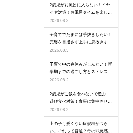
2歳児がお風呂に入らない！イヤ
イヤ対策！お風呂タイムを楽しく
するアイデア
2026.08.3
子育てでたまには手抜きしたい！
完璧を目指さず上手に息抜きする
ライフハック集
2026.08.3
子育て中の春休みがしんどい！新
学期までの過ごし方とストレス軽
減アイデア
2026.08.2
2歳児がご飯を食べないで遊ぶ…
遊び食べ対策！食事に集中させる
環境づくり
2026.08.2
上の子可愛くない症候群がつら
い…それって普通？母の罪悪感を