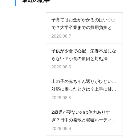
最近の記事
子育てはお金がかかるのはいつま
で？大学卒業までの費用負担とそ
の後の家計の変化
2026.08.7
子供が少食で心配…栄養不足にな
らない？小食の原因と対処法
2026.08.6
上の子の赤ちゃん返りがひどい…
対応に困ったときは？上手に甘え
させつつ成長を促す接し方
2026.08.5
2歳児が寝ないのは体力ありす
ぎ？日中の発散と就寝ルーティン
でぐっすり作戦
2026.08.4