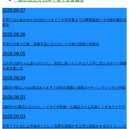
2026.08.07
子育てはお金がかかるのはいつまで？大学卒業までの費用負担とその後の家計の
変化
2026.08.06
子供が少食で心配…栄養不足にならない？小食の原因と対処法
2026.08.05
上の子の赤ちゃん返りがひどい…対応に困ったときは？上手に甘えさせつつ成長
を促す接し方
2026.08.04
2歳児が寝ないのは体力ありすぎ？日中の発散と就寝ルーティンでぐっすり作戦
2026.08.03
2歳児がお風呂に入らない！イヤイヤ対策！お風呂タイムを楽しくするアイデア
2026.08.03
子育てでたまには手抜きしたい！完璧を目指さず上手に息抜きするライフハック