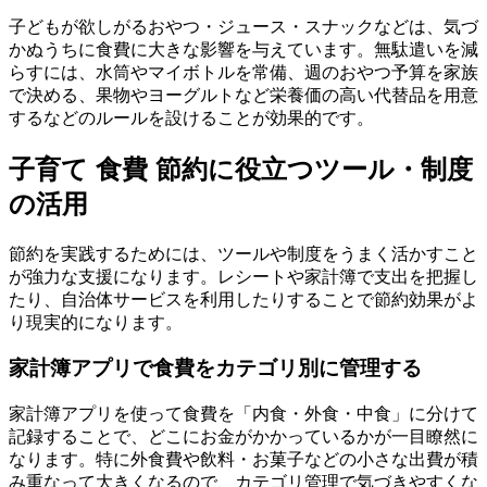
子どもが欲しがるおやつ・ジュース・スナックなどは、気づ
かぬうちに食費に大きな影響を与えています。無駄遣いを減
らすには、水筒やマイボトルを常備、週のおやつ予算を家族
で決める、果物やヨーグルトなど栄養価の高い代替品を用意
するなどのルールを設けることが効果的です。
子育て 食費 節約に役立つツール・制度
の活用
節約を実践するためには、ツールや制度をうまく活かすこと
が強力な支援になります。レシートや家計簿で支出を把握し
たり、自治体サービスを利用したりすることで節約効果がよ
り現実的になります。
家計簿アプリで食費をカテゴリ別に管理する
家計簿アプリを使って食費を「内食・外食・中食」に分けて
記録することで、どこにお金がかかっているかが一目瞭然に
なります。特に外食費や飲料・お菓子などの小さな出費が積
み重なって大きくなるので、カテゴリ管理で気づきやすくな