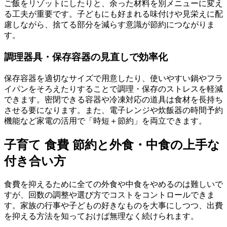
ご飯をリゾットにしたりと、余った材料を別メニューに変え
る工夫が重要です。子どもにも好まれる味付けや見栄えに配
慮しながら、捨てる部分を減らす意識が節約につながりま
す。
調理器具・保存容器の見直しで効率化
保存容器を適切なサイズで用意したり、使いやすい鍋やフラ
イパンをそろえたりすることで調理・保存のストレスを軽減
できます。密閉できる容器や冷凍対応の道具は食材を長持ち
させる要になります。また、電子レンジや炊飯器の時間予約
機能など家電の活用で「時短＋節約」を両立できます。
子育て 食費 節約と外食・中食の上手な
付き合い方
食費を抑えるために全ての外食や中食をやめるのは難しいで
すが、回数の調整や選び方でコストをコントロールできま
す。家族の行事や子どもの好きなものを大事にしつつ、出費
を抑える方法を知っておけば無理なく続けられます。