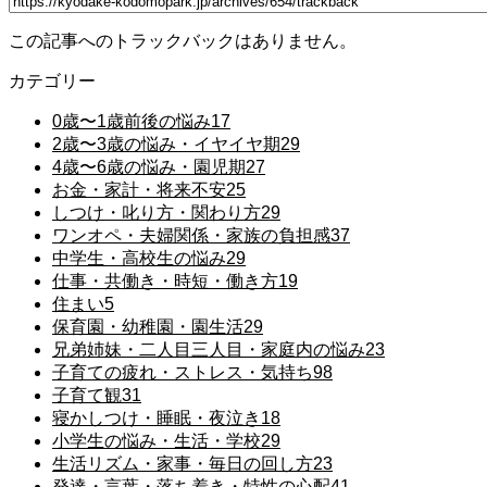
この記事へのトラックバックはありません。
カテゴリー
0歳〜1歳前後の悩み
17
2歳〜3歳の悩み・イヤイヤ期
29
4歳〜6歳の悩み・園児期
27
お金・家計・将来不安
25
しつけ・叱り方・関わり方
29
ワンオペ・夫婦関係・家族の負担感
37
中学生・高校生の悩み
29
仕事・共働き・時短・働き方
19
住まい
5
保育園・幼稚園・園生活
29
兄弟姉妹・二人目三人目・家庭内の悩み
23
子育ての疲れ・ストレス・気持ち
98
子育て観
31
寝かしつけ・睡眠・夜泣き
18
小学生の悩み・生活・学校
29
生活リズム・家事・毎日の回し方
23
発達・言葉・落ち着き・特性の心配
41