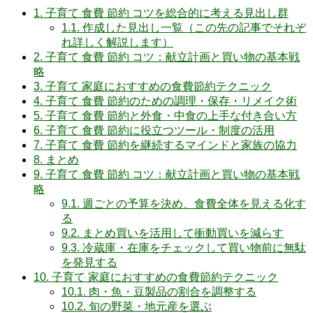
1.
子育て 食費 節約 コツを総合的に考える見出し群
1.1.
作成した見出し一覧（この先の記事でそれぞ
れ詳しく解説します）
2.
子育て 食費 節約 コツ：献立計画と買い物の基本戦
略
3.
子育て 家庭におすすめの食費節約テクニック
4.
子育て 食費 節約のための調理・保存・リメイク術
5.
子育て 食費 節約と外食・中食の上手な付き合い方
6.
子育て 食費 節約に役立つツール・制度の活用
7.
子育て 食費 節約を継続するマインドと家族の協力
8.
まとめ
9.
子育て 食費 節約 コツ：献立計画と買い物の基本戦
略
9.1.
週ごとの予算を決め、食費全体を見える化す
る
9.2.
まとめ買いを活用して衝動買いを減らす
9.3.
冷蔵庫・在庫をチェックして買い物前に無駄
を発見する
10.
子育て 家庭におすすめの食費節約テクニック
10.1.
肉・魚・豆製品の割合を調整する
10.2.
旬の野菜・地元産を選ぶ