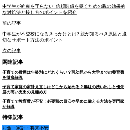
中学生が約束を守らない! 信頼関係を築くための親の効果的
な対処法と接し方のポイントを紹介
前の記事
中学生が不登校になるきっかけとは? 親が知るべき原因と適
切なサポート方法のポイント
次の記事
関連記事
子育ての費用は年齢別にどれくらい？乳幼児から大学までの養育費
を徹底解説
子育て家庭の家計見直しはどこから始める？無駄の洗い出しと優先
度の高い支出の見極め方
子育てで教育費が不安！必要額の目安や早めに備える方法を専門家
が解説
特集記事
お金・家計・将来不安