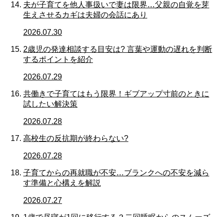
夫が子育てを他人事扱いで妻は限界…父親の自覚を芽
生えさせるカギは夫婦の会話にあり
2026.07.30
2歳児の発達相談する目安は? 言葉や運動の遅れを判断
するポイントを紹介
2026.07.29
共働きで子育てはもう限界！ギブアップ寸前のときに
試したい解決策
2026.07.28
高校生の反抗期が終わらない?
2026.07.28
子育てからの再就職が不安…ブランクへの不安を減ら
す準備と心構えを解説
2026.07.27