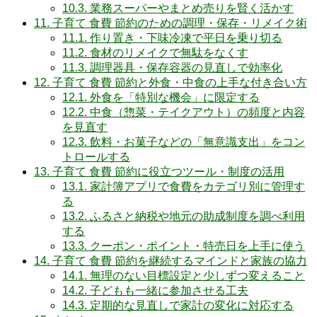
10.3.
業務スーパーやまとめ売りを賢く活かす
11.
子育て 食費 節約のための調理・保存・リメイク術
11.1.
作り置き・下味冷凍で平日を乗り切る
11.2.
食材のリメイクで無駄をなくす
11.3.
調理器具・保存容器の見直しで効率化
12.
子育て 食費 節約と外食・中食の上手な付き合い方
12.1.
外食を「特別な機会」に限定する
12.2.
中食（惣菜・テイクアウト）の頻度と内容
を見直す
12.3.
飲料・お菓子などの「無意識支出」をコン
トロールする
13.
子育て 食費 節約に役立つツール・制度の活用
13.1.
家計簿アプリで食費をカテゴリ別に管理す
る
13.2.
ふるさと納税や地元の助成制度を調べ利用
する
13.3.
クーポン・ポイント・特売日を上手に使う
14.
子育て 食費 節約を継続するマインドと家族の協力
14.1.
無理のない目標設定と少しずつ変えること
14.2.
子どもも一緒に参加させる工夫
14.3.
定期的な見直しで家計の変化に対応する