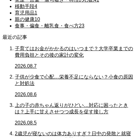
移動手段
4
育児用品
1
親の健康
10
食事・偏食・離乳食・食べ方
23
最近の記事
子育てはお金がかかるのはいつまで？大学卒業までの
費用負担とその後の家計の変化
2026.08.7
子供が少食で心配…栄養不足にならない？小食の原因
と対処法
2026.08.6
上の子の赤ちゃん返りがひどい…対応に困ったとき
は？上手に甘えさせつつ成長を促す接し方
2026.08.5
2歳児が寝ないのは体力ありすぎ？日中の発散と就寝