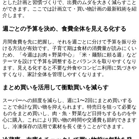
とした計画と習慣づくりで、出費のムダを大きく減らすこと
ができます。ここでは計画立て・買い物計画の最新戦術を紹
介します。
週ごとの予算を決め、食費全体を見える化する
月間食費を先に把握し、それを週ごとに分けて予算を振り分
ける方法が有効です。子育て期は食材の消費量が読みにくい
ため、「今週はお肉＋野菜中心」「米・麺類に頼る週」など
テーマを設けて予算を調整するとバランスを取りやすくなり
ます。見える化すると不要な外食やコンビニ利用に気づきや
すくなり、家計全体を管理しやすくなります。
まとめ買いを活用して衝動買いを減らす
スーパーへの頻度を減らし、週に1〜2回にまとめ買いする
ことで余計な買い物を抑えられます。特売日を狙って必要な
ものをまとめ買いし、肉・魚・野菜など日持ちするものを中
心に購入。これにより買い物の時間や交通費も節約できます
し、冷凍保存の活用で素材を長く使うことができます。