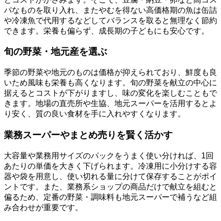
パなものを取り入れ、またやむを得ない高価格期の魚は缶詰
や冷凍魚で代用するなどしてバランスを取ると無理なく節約
できます。栄養も偏らず、成長期の子どもにも安心です。
旬の野菜・地元産を選ぶ
季節の野菜や地元のものは価格が抑えられており、鮮度も良
いため風味も栄養も高くなります。旬の野菜を献立の中心に
据えるとコストが下がりますし、味の変化を楽しむこともで
きます。地場の直売所や生協、地元スーパーを活用するとよ
り安く、質の良い食材を手に入れやすくなります。
業務スーパーやまとめ売りを賢く活かす
大容量や業務用サイズのパックをうまく使い分ければ、1回
あたりの単価を大きく下げられます。冷凍用に小分けする容
器や袋を用意し、使い切れる量に分けて保存することがポイ
ントです。また、業務系ショップの商品だけで献立を組むと
偏るため、定番の野菜・調味料も地元スーパーで補うなど組
み合わせが重要です。