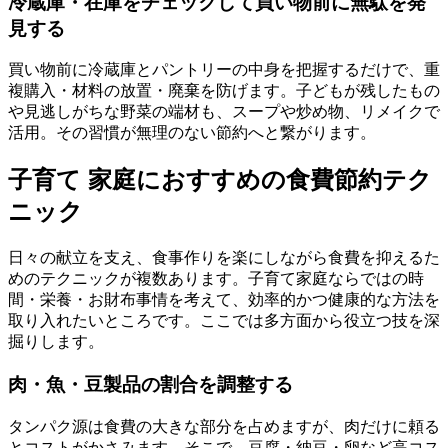
冷蔵庫・在庫をチェックして買い物前に無駄を発
見する
買い物前に冷蔵庫とパントリーの中身を把握するだけで、重
複購入・材料の放置・廃棄を防げます。子どもが残したもの
や見逃しがちな野菜の端材も、スープや炒め物、リメイクで
活用。その習慣が無理のない節約へと繋がります。
子育て 家庭におすすめの食費節約テク
ニック
日々の献立を支え、食事作りを楽にしながら食費を抑えるた
めのテクニックが複数あります。子育て家庭ならではの時
間・栄養・お財布事情を考えて、効率的かつ健康的な方法を
取り入れたいところです。ここでは多方面から役立つ技を深
掘りします。
肉・魚・豆製品の割合を調整する
タンパク源は食費の大きな部分を占めますが、肉だけに頼る
とコストがかさみます。そこで、豆腐・納豆・卵など高コス