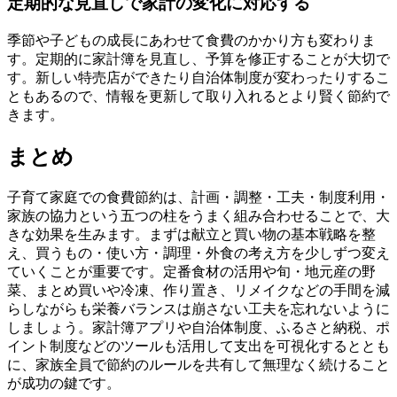
定期的な見直しで家計の変化に対応する
季節や子どもの成長にあわせて食費のかかり方も変わりま
す。定期的に家計簿を見直し、予算を修正することが大切で
す。新しい特売店ができたり自治体制度が変わったりするこ
ともあるので、情報を更新して取り入れるとより賢く節約で
きます。
まとめ
子育て家庭での食費節約は、計画・調整・工夫・制度利用・
家族の協力という五つの柱をうまく組み合わせることで、大
きな効果を生みます。まずは献立と買い物の基本戦略を整
え、買うもの・使い方・調理・外食の考え方を少しずつ変え
ていくことが重要です。定番食材の活用や旬・地元産の野
菜、まとめ買いや冷凍、作り置き、リメイクなどの手間を減
らしながらも栄養バランスは崩さない工夫を忘れないように
しましょう。家計簿アプリや自治体制度、ふるさと納税、ポ
イント制度などのツールも活用して支出を可視化するととも
に、家族全員で節約のルールを共有して無理なく続けること
が成功の鍵です。