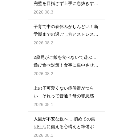
完璧を目指さず上手に息抜きする
ライフハック集
2026.08.3
子育て中の春休みがしんどい！新
学期までの過ごし方とストレス軽
減アイデア
2026.08.2
2歳児がご飯を食べないで遊ぶ…
遊び食べ対策！食事に集中させる
環境づくり
2026.08.2
上の子可愛くない症候群がつら
い…それって普通？母の罪悪感を
和らげる対処法
2026.08.1
入園が不安な親へ… 初めての集
団生活に備える心構えと準備ポイ
ントを紹介
2026.08.1