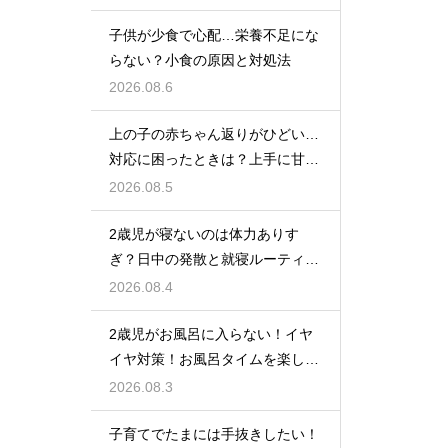
子供が少食で心配…栄養不足にな
らない？小食の原因と対処法
2026.08.6
上の子の赤ちゃん返りがひどい…
対応に困ったときは？上手に甘え
させつつ成長を促す接し方
2026.08.5
2歳児が寝ないのは体力ありす
ぎ？日中の発散と就寝ルーティン
でぐっすり作戦
2026.08.4
2歳児がお風呂に入らない！イヤ
イヤ対策！お風呂タイムを楽しく
するアイデア
2026.08.3
子育てでたまには手抜きしたい！