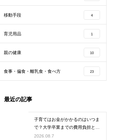
移動手段
4
育児用品
1
親の健康
10
食事・偏食・離乳食・食べ方
23
最近の記事
子育てはお金がかかるのはいつま
で？大学卒業までの費用負担とそ
の後の家計の変化
2026.08.7