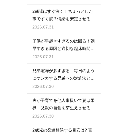
2歳児はすぐ泣く！ちょっとした
事ですぐ涙？情緒を安定させる関
わり方
2026.07.31
子供が早起きすぎるのは困る！朝
早すぎる原因と適切な起床時間へ
の調整法
2026.07.31
兄弟喧嘩が多すぎる…毎日のよう
にケンカする兄弟への対処法と仲
直りさせるコツ
2026.07.30
夫が子育てを他人事扱いで妻は限
界…父親の自覚を芽生えさせるカ
ギは夫婦の会話にあり
2026.07.30
2歳児の発達相談する目安は? 言