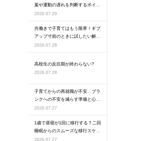
葉や運動の遅れを判断するポイン
トを紹介
2026.07.29
共働きで子育てはもう限界！ギブ
アップ寸前のときに試したい解決
策
2026.07.28
高校生の反抗期が終わらない?
2026.07.28
子育てからの再就職が不安…ブラ
ンクへの不安を減らす準備と心構
えを解説
2026.07.27
1歳で昼寝が1回に移行する？二回
睡眠からのスムーズな移行スケジ
ュール
2026.07.27