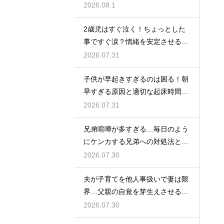
ントを紹介
2026.08.1
2歳児はすぐ泣く！ちょっとした
事ですぐ涙？情緒を安定させる関
わり方
2026.07.31
子供が早起きすぎるのは困る！朝
早すぎる原因と適切な起床時間へ
の調整法
2026.07.31
兄弟喧嘩が多すぎる…毎日のよう
にケンカする兄弟への対処法と仲
直りさせるコツ
2026.07.30
夫が子育てを他人事扱いで妻は限
界…父親の自覚を芽生えさせるカ
ギは夫婦の会話にあり
2026.07.30