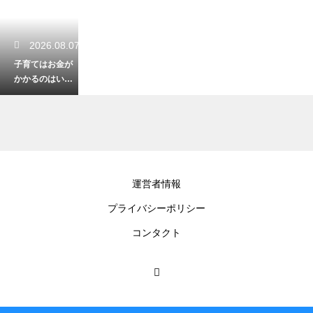
2026.08.07
子育てはお金が
かかるのはいつ
まで？大学卒業
までの費用負担
とその後の家計
の変化
2026.08.06
運営者情報
子供が少食で心
プライバシーポリシー
配…栄養不足に
ならない？小食
コンタクト
の原因と対処法
2026.08.05