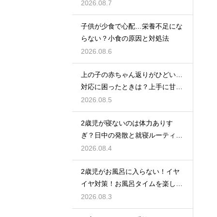
の後の家計の変化
2026.08.7
子供が少食で心配…栄養不足にな
らない？小食の原因と対処法
2026.08.6
上の子の赤ちゃん返りがひどい…
対応に困ったときは？上手に甘え
させつつ成長を促す接し方
2026.08.5
2歳児が寝ないのは体力ありす
ぎ？日中の発散と就寝ルーティン
でぐっすり作戦
2026.08.4
2歳児がお風呂に入らない！イヤ
イヤ対策！お風呂タイムを楽しく
するアイデア
2026.08.3