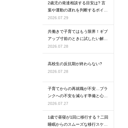
2歳児の発達相談する目安は? 言
葉や運動の遅れを判断するポイン
トを紹介
2026.07.29
共働きで子育てはもう限界！ギブ
アップ寸前のときに試したい解決
策
2026.07.28
高校生の反抗期が終わらない?
2026.07.28
子育てからの再就職が不安…ブラ
ンクへの不安を減らす準備と心構
えを解説
2026.07.27
1歳で昼寝が1回に移行する？二回
睡眠からのスムーズな移行スケジ