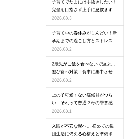
子育てでたまには手抜きしたい！
完璧を目指さず上手に息抜きする
ライフハック集
2026.08.3
子育て中の春休みがしんどい！新
学期までの過ごし方とストレス軽
減アイデア
2026.08.2
2歳児がご飯を食べないで遊ぶ…
遊び食べ対策！食事に集中させる
環境づくり
2026.08.2
上の子可愛くない症候群がつら
い…それって普通？母の罪悪感を
和らげる対処法
2026.08.1
入園が不安な親へ… 初めての集
団生活に備える心構えと準備ポイ