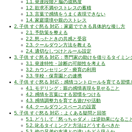
1.1.
発達段階と脳の成熟度
1.2.
欲求不満やストレスの蓄積
1.3.
言葉で感情をうまく表現できない
1.4.
家庭環境や親のストレス
2.
子供 すぐ怒る 対応：家庭でできる具体的な接し方
2.1.
予防策を整える
2.2.
怒ったときの共感と受容
2.3.
クールダウン方法を教える
2.4.
適切なしつけとルール設定
3.
子供 すぐ怒る 対応：専門家の助けを借りるタイミン
3.1.
発達特性・診断の可能性を考える
3.2.
カウンセリング・療育の利用
3.3.
学校・保育園との連携
4.
子供 すぐ怒る 対応：感情コントロールを育てる習慣
4.1.
モデリング：親の感情表現を見せること
4.2.
感情を言葉にする習慣をつける
4.3.
感情調整力を育てる遊びや活動
4.4.
クールダウンスペースの設置
5.
子供 すぐ怒る 対応：よくある疑問と回答
5.1.
どうして「怒っちゃダメ」は逆効果になるこ
5.2.
叱るタイミングと方法はどうするべきか
5.3.
他の兄弟や友達との違いをどう扱うか