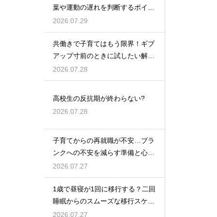
葉や運動の遅れを判断するポイン
トを紹介
2026.07.29
共働きで子育てはもう限界！ギブ
アップ寸前のときに試したい解決
策
2026.07.28
高校生の反抗期が終わらない?
2026.07.28
子育てからの再就職が不安…ブラ
ンクへの不安を減らす準備と心構
えを解説
2026.07.27
1歳で昼寝が1回に移行する？二回
睡眠からのスムーズな移行スケジ
ュール
2026.07.27