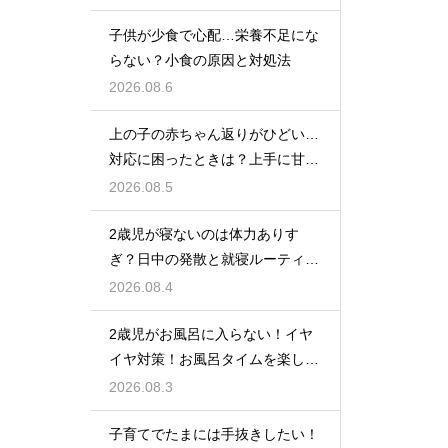
子供が少食で心配…栄養不足にな
らない？小食の原因と対処法
2026.08.6
上の子の赤ちゃん返りがひどい…
対応に困ったときは？上手に甘え
させつつ成長を促す接し方
2026.08.5
2歳児が寝ないのは体力ありす
ぎ？日中の発散と就寝ルーティン
でぐっすり作戦
2026.08.4
2歳児がお風呂に入らない！イヤ
イヤ対策！お風呂タイムを楽しく
するアイデア
2026.08.3
子育てでたまには手抜きしたい！