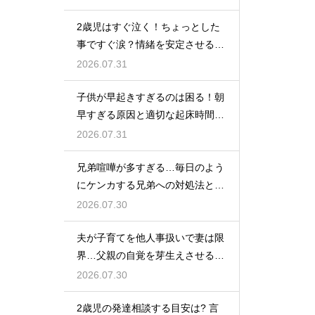
2歳児はすぐ泣く！ちょっとした
事ですぐ涙？情緒を安定させる関
わり方
2026.07.31
子供が早起きすぎるのは困る！朝
早すぎる原因と適切な起床時間へ
の調整法
2026.07.31
兄弟喧嘩が多すぎる…毎日のよう
にケンカする兄弟への対処法と仲
直りさせるコツ
2026.07.30
夫が子育てを他人事扱いで妻は限
界…父親の自覚を芽生えさせるカ
ギは夫婦の会話にあり
2026.07.30
2歳児の発達相談する目安は? 言