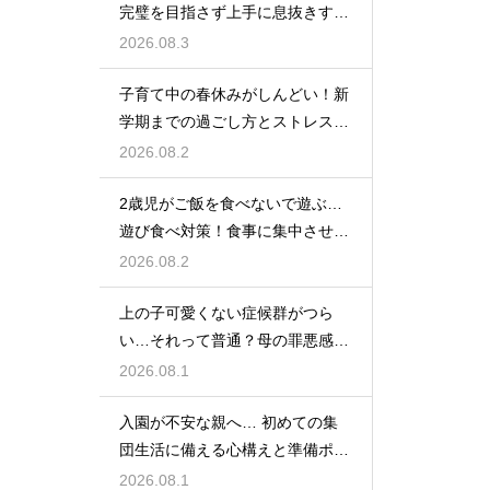
完璧を目指さず上手に息抜きする
ライフハック集
2026.08.3
子育て中の春休みがしんどい！新
学期までの過ごし方とストレス軽
減アイデア
2026.08.2
2歳児がご飯を食べないで遊ぶ…
遊び食べ対策！食事に集中させる
環境づくり
2026.08.2
上の子可愛くない症候群がつら
い…それって普通？母の罪悪感を
和らげる対処法
2026.08.1
入園が不安な親へ… 初めての集
団生活に備える心構えと準備ポイ
ントを紹介
2026.08.1