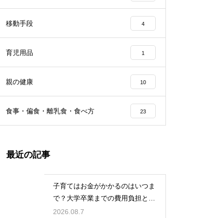
移動手段
4
育児用品
1
親の健康
10
食事・偏食・離乳食・食べ方
23
最近の記事
子育てはお金がかかるのはいつま
で？大学卒業までの費用負担とそ
の後の家計の変化
2026.08.7