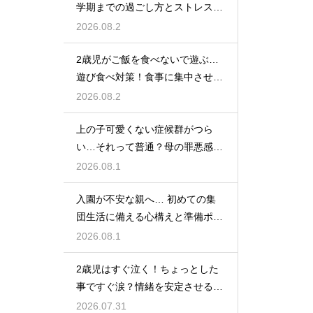
学期までの過ごし方とストレス軽
減アイデア
2026.08.2
2歳児がご飯を食べないで遊ぶ…
遊び食べ対策！食事に集中させる
環境づくり
2026.08.2
上の子可愛くない症候群がつら
い…それって普通？母の罪悪感を
和らげる対処法
2026.08.1
入園が不安な親へ… 初めての集
団生活に備える心構えと準備ポイ
ントを紹介
2026.08.1
2歳児はすぐ泣く！ちょっとした
事ですぐ涙？情緒を安定させる関
わり方
2026.07.31