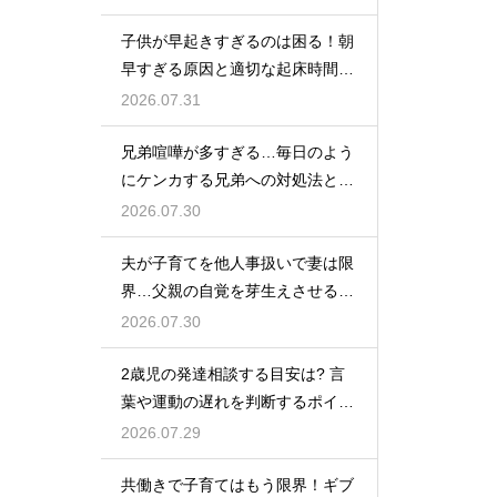
子供が早起きすぎるのは困る！朝
早すぎる原因と適切な起床時間へ
の調整法
2026.07.31
兄弟喧嘩が多すぎる…毎日のよう
にケンカする兄弟への対処法と仲
直りさせるコツ
2026.07.30
夫が子育てを他人事扱いで妻は限
界…父親の自覚を芽生えさせるカ
ギは夫婦の会話にあり
2026.07.30
2歳児の発達相談する目安は? 言
葉や運動の遅れを判断するポイン
トを紹介
2026.07.29
共働きで子育てはもう限界！ギブ