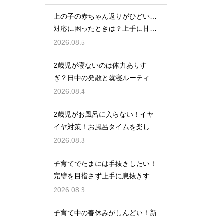
上の子の赤ちゃん返りがひどい…
対応に困ったときは？上手に甘え
させつつ成長を促す接し方
2026.08.5
2歳児が寝ないのは体力ありす
ぎ？日中の発散と就寝ルーティン
でぐっすり作戦
2026.08.4
2歳児がお風呂に入らない！イヤ
イヤ対策！お風呂タイムを楽しく
するアイデア
2026.08.3
子育てでたまには手抜きしたい！
完璧を目指さず上手に息抜きする
ライフハック集
2026.08.3
子育て中の春休みがしんどい！新