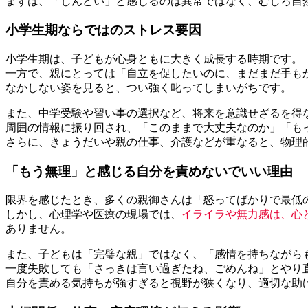
まずは、「しんどい」と感じるのは異常ではなく、むしろ自
小学生期ならではのストレス要因
小学生期は、子どもが心身ともに大きく成長する時期です。
一方で、親にとっては「自立を促したいのに、まだまだ手も
なかしない姿を見ると、つい強く叱ってしまいがちです。
また、中学受験や習い事の選択など、将来を意識せざるを得
周囲の情報に振り回され、「このままで大丈夫なのか」「も
さらに、きょうだいや親の仕事、介護などが重なると、物理
「もう無理」と感じる自分を責めないでいい理由
限界を感じたとき、多くの親御さんは「怒ってばかりで最低
しかし、心理学や医療の現場では、
イライラや無力感は、心
ありません。
また、子どもは「完璧な親」ではなく、「感情を持ちながら
一度失敗しても「さっきは言い過ぎたね、ごめんね」とやり
自分を責める気持ちが強すぎると視野が狭くなり、適切な助