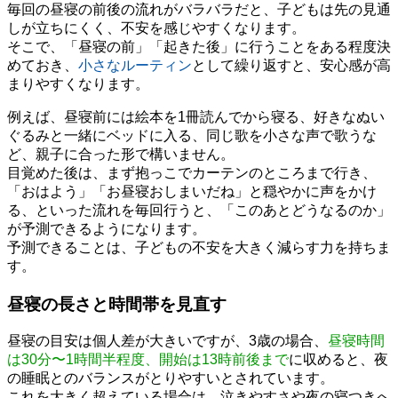
毎回の昼寝の前後の流れがバラバラだと、子どもは先の見通
しが立ちにくく、不安を感じやすくなります。
そこで、「昼寝の前」「起きた後」に行うことをある程度決
めておき、
小さなルーティン
として繰り返すと、安心感が高
まりやすくなります。
例えば、昼寝前には絵本を1冊読んでから寝る、好きなぬい
ぐるみと一緒にベッドに入る、同じ歌を小さな声で歌うな
ど、親子に合った形で構いません。
目覚めた後は、まず抱っこでカーテンのところまで行き、
「おはよう」「お昼寝おしまいだね」と穏やかに声をかけ
る、といった流れを毎回行うと、「このあとどうなるのか」
が予測できるようになります。
予測できることは、子どもの不安を大きく減らす力を持ちま
す。
昼寝の長さと時間帯を見直す
昼寝の目安は個人差が大きいですが、3歳の場合、
昼寝時間
は30分〜1時間半程度、開始は13時前後まで
に収めると、夜
の睡眠とのバランスがとりやすいとされています。
これを大きく超えている場合は、泣きやすさや夜の寝つきへ