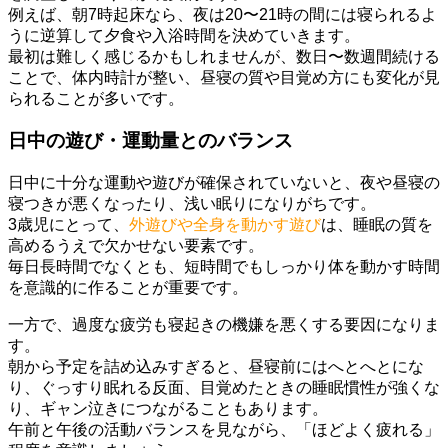
例えば、朝7時起床なら、夜は20〜21時の間には寝られるよ
うに逆算して夕食や入浴時間を決めていきます。
最初は難しく感じるかもしれませんが、数日〜数週間続ける
ことで、体内時計が整い、昼寝の質や目覚め方にも変化が見
られることが多いです。
日中の遊び・運動量とのバランス
日中に十分な運動や遊びが確保されていないと、夜や昼寝の
寝つきが悪くなったり、浅い眠りになりがちです。
3歳児にとって、
外遊びや全身を動かす遊び
は、睡眠の質を
高めるうえで欠かせない要素です。
毎日長時間でなくとも、短時間でもしっかり体を動かす時間
を意識的に作ることが重要です。
一方で、過度な疲労も寝起きの機嫌を悪くする要因になりま
す。
朝から予定を詰め込みすぎると、昼寝前にはへとへとにな
り、ぐっすり眠れる反面、目覚めたときの睡眠慣性が強くな
り、ギャン泣きにつながることもあります。
午前と午後の活動バランスを見ながら、「ほどよく疲れる」