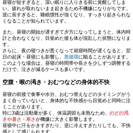
昼寝が短すぎると、深い眠りに入りきる前に覚醒してしま
い、疲れが取れないまま起きるため不機嫌になりがちです。
逆に長すぎると、睡眠慣性が強くなり、すっきり起きられな
くなることが知られています。
また、昼寝の開始が遅すぎて夕方になってしまうと、体内時
計と合わなくなり、目覚めた後も体が混乱した状態になりま
す。
さらに、夜の寝つきが悪くなって就寝時間が遅くなると、翌
日の起床・昼寝にも影響し、
悪循環
に陥ることがあります。
このような場合は、昼寝の時間帯や長さを少しずつ調整する
だけで、泣きが減るケースも多いです。
空腹・喉の渇き・おむつなどの身体的不快
昼寝の前後で食事や水分、おむつ替えなどのタイミングがう
まく合っていないと、身体的な不快感から目覚めと同時に泣
くことがあります。
特に3歳は活動量が多く、体温調節も未熟なため、
のどの渇
きや暑さ・寒さ
が機嫌に大きく影響します。
昼寝中に汗をかきすぎたり、逆に冷えすぎたりしても、不快
感として感じられます。