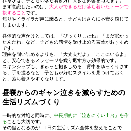
れるかは、子どもの落ち着き方に大きな影響を与えます。
まず意識したいのは、
大人ができるだけ落ち着いたトーンで
接すること
です。
焦りやイライラが声に乗ると、子どもはさらに不安を感じて
しまいます。
具体的な声かけとしては、「びっくりしたね」「まだ眠かっ
たんだね」など、子どもの感情を受け止める言葉がおすすめ
です。
理由を問い詰めるよりも、「大丈夫だよ」「ここにいるよ」
と、安心できるメッセージを繰り返す方が効果的です。
スキンシップも、ぎゅっと抱きしめる、背中をゆっくりさす
る、手を握るなど、子どもが好むスタイルを見つけておく
と、落ち着きやすくなります。
昼寝からのギャン泣きを減らすための
生活リズムづくり
一時的な対処と同時に、
中長期的に「泣きにくい土台」を作
る
ことも大切です。
その鍵となるのが、1日の生活リズム全体を整えることで