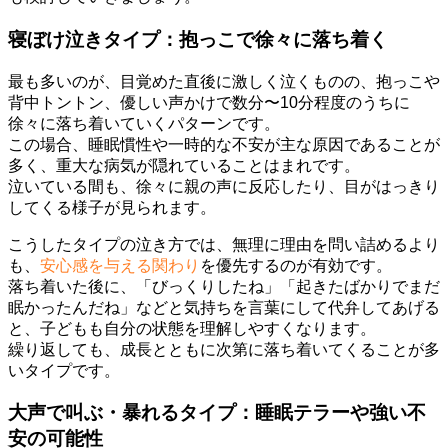
寝ぼけ泣きタイプ：抱っこで徐々に落ち着く
最も多いのが、目覚めた直後に激しく泣くものの、抱っこや
背中トントン、優しい声かけで数分〜10分程度のうちに
徐々に落ち着いていくパターンです。
この場合、睡眠慣性や一時的な不安が主な原因であることが
多く、重大な病気が隠れていることはまれです。
泣いている間も、徐々に親の声に反応したり、目がはっきり
してくる様子が見られます。
こうしたタイプの泣き方では、無理に理由を問い詰めるより
も、
安心感を与える関わり
を優先するのが有効です。
落ち着いた後に、「びっくりしたね」「起きたばかりでまだ
眠かったんだね」などと気持ちを言葉にして代弁してあげる
と、子どもも自分の状態を理解しやすくなります。
繰り返しても、成長とともに次第に落ち着いてくることが多
いタイプです。
大声で叫ぶ・暴れるタイプ：睡眠テラーや強い不
安の可能性