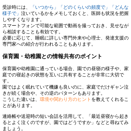
受診時には、
「いつから」「どのくらいの頻度で」「どんな
様子で」
泣いているかをメモしておくと、医師も状況を把握
しやすくなります。
スマートフォンで可能な範囲で動画を撮っておき、見せなが
ら相談することも有効です。
必要に応じて、睡眠に詳しい専門外来や心理士、発達支援の
専門家への紹介が行われることもあります。
保育園・幼稚園との情報共有のポイント
保育園や幼稚園に通っている場合、園での昼寝の様子や、家
庭での寝起きの状態を互いに共有することが非常に大切で
す。
園ではよく眠れていて機嫌も良いのに、家庭でだけギャン泣
きが続く場合や、その逆のパターンもあります。
こうした違いは、
環境や関わり方のヒント
を教えてくれるこ
とがあります。
連絡帳や送迎時の短い会話を活用して、「最近昼寝から起き
るとよく泣くのですが、園ではどうですか」などと尋ねてみ
ましょう。