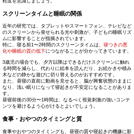
程度を意識しましょう。
スクリーンタイムと睡眠の関係
近年の研究では、タブレットやスマートフォン、テレビなど
のスクリーンから発せられる光や刺激が、子どもの睡眠リズ
ムに影響することが指摘されています。
特に、寝る前1〜2時間のスクリーンタイムは、
寝つきの悪
化や睡眠の質の低下
につながることが分かってきています。
3歳児の場合でも、夕方以降はできるだけスクリーンに触れ
る時間を減らし、代わりに絵本を読んだり、お絵かきや積み
木などの静かな遊びに切り替えるのがおすすめです。
また、昼寝の直前に動画を見せると、脳が興奮状態のままに
なり、浅い眠りになって寝起きが不安定になることがありま
す。
昼寝前後の30分〜1時間は、なるべく視覚刺激の強いコンテ
ンツを避けるよう心がけるとよいでしょう。
食事・おやつのタイミングと質
食事やおやつのタイミングも、昼寝の質や寝起きの機嫌に影