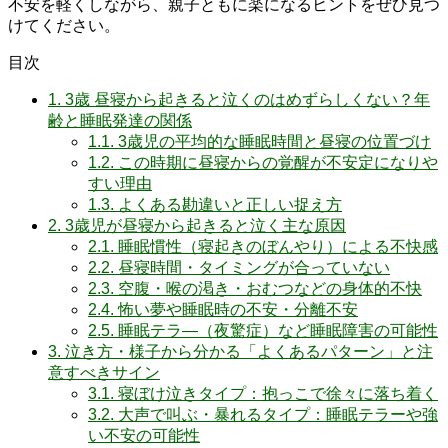
不安を軽くしながら、親子ともに楽になるヒントをぜひ見つ
けてください。
目次
1.
3歳 昼寝から起きると泣くのはめずらしくない？年
齢と睡眠発達の関係
1.1.
3歳児の平均的な睡眠時間と昼寝の位置づけ
1.2.
この時期に昼寝からの覚醒が不安定になりや
すい理由
1.3.
よくある勘違いと正しい捉え方
2.
3歳児が昼寝から起きると泣く主な原因
2.1.
睡眠慣性（寝起きのぼんやり）による不快感
2.2.
昼寝時間・タイミングが合っていない
2.3.
空腹・喉の渇き・おむつなどの身体的不快
2.4.
怖い夢や睡眠時の不安・分離不安
2.5.
睡眠テラ―（夜驚症）など睡眠障害の可能性
3.
泣き方・様子から分かる「よくあるパターン」と注
意すべきサイン
3.1.
寝ぼけ泣きタイプ：抱っこで徐々に落ち着く
3.2.
大声で叫ぶ・暴れるタイプ：睡眠テラーや強
い不安の可能性