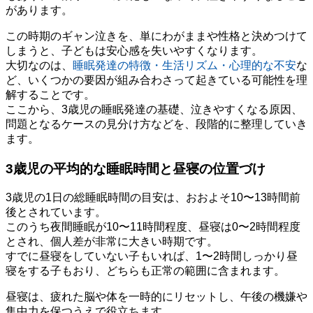
があります。
この時期のギャン泣きを、単にわがままや性格と決めつけて
しまうと、子どもは安心感を失いやすくなります。
大切なのは、
睡眠発達の特徴・生活リズム・心理的な不安
な
ど、いくつかの要因が組み合わさって起きている可能性を理
解することです。
ここから、3歳児の睡眠発達の基礎、泣きやすくなる原因、
問題となるケースの見分け方などを、段階的に整理していき
ます。
3歳児の平均的な睡眠時間と昼寝の位置づけ
3歳児の1日の総睡眠時間の目安は、おおよそ10〜13時間前
後とされています。
このうち夜間睡眠が10〜11時間程度、昼寝は0〜2時間程度
とされ、個人差が非常に大きい時期です。
すでに昼寝をしていない子もいれば、1〜2時間しっかり昼
寝をする子もおり、どちらも正常の範囲に含まれます。
昼寝は、疲れた脳や体を一時的にリセットし、午後の機嫌や
集中力を保つうえで役立ちます。