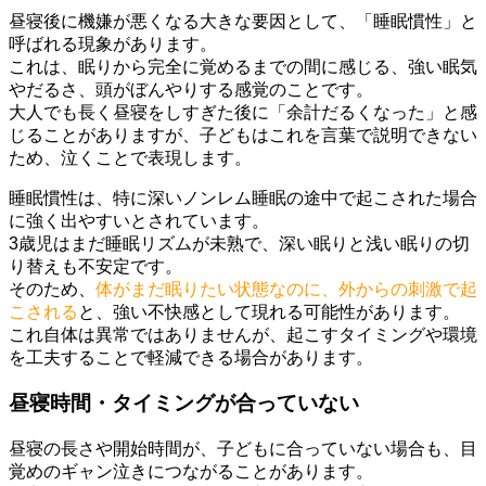
昼寝後に機嫌が悪くなる大きな要因として、「睡眠慣性」と
呼ばれる現象があります。
これは、眠りから完全に覚めるまでの間に感じる、強い眠気
やだるさ、頭がぼんやりする感覚のことです。
大人でも長く昼寝をしすぎた後に「余計だるくなった」と感
じることがありますが、子どもはこれを言葉で説明できない
ため、泣くことで表現します。
睡眠慣性は、特に深いノンレム睡眠の途中で起こされた場合
に強く出やすいとされています。
3歳児はまだ睡眠リズムが未熟で、深い眠りと浅い眠りの切
り替えも不安定です。
そのため、
体がまだ眠りたい状態なのに、外からの刺激で起
こされる
と、強い不快感として現れる可能性があります。
これ自体は異常ではありませんが、起こすタイミングや環境
を工夫することで軽減できる場合があります。
昼寝時間・タイミングが合っていない
昼寝の長さや開始時間が、子どもに合っていない場合も、目
覚めのギャン泣きにつながることがあります。