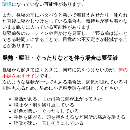
環境
になっていない可能性があります。
また、昼寝の前にバタバタと急いで着替えさせたり、叱られ
た直後に寝かしつけをしている場合も、気持ちが落ち着かな
いまま眠りに入っている可能性があります。
昼寝前後のルーティンや声かけを見直し、「寝る前はほっと
できる時間」にすることで、目覚めの不安定さが軽減するこ
とがあります。
発熱・嘔吐・ぐったりなどを伴う場合は要受診
昼寝から起きて泣くときに、同時に気をつけたいのが、
体の
不調を示すサイン
です。
次のような症状が一つでもある場合は、病気が隠れている可
能性もあるため、早めに小児科受診を検討してください。
発熱がある、または急に熱が上がってきた
嘔吐や下痢を繰り返している
顔色が悪い、ぐったりしている
手足を痛がる、頭を押さえるなど局所の痛みを訴える
呼吸が速い、苦しそうにしている