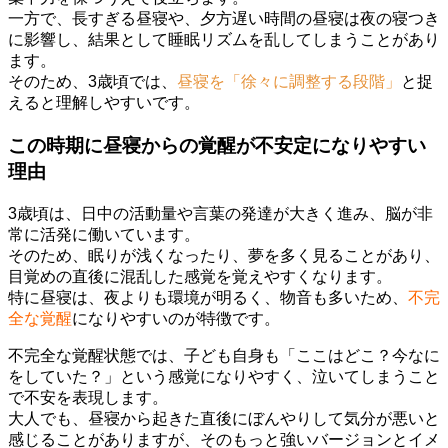
一方で、長すぎる昼寝や、夕方遅い時間の昼寝は夜の寝つき
に影響し、結果として睡眠リズムを乱してしまうことがあり
ます。
そのため、3歳頃では、
昼寝を「徐々に調整する段階」
と捉
えると理解しやすいです。
この時期に昼寝からの覚醒が不安定になりやすい
理由
3歳頃は、日中の活動量や言葉の発達が大きく進み、脳が非
常に活発に働いています。
そのため、眠りが浅くなったり、夢を多く見ることがあり、
目覚めの直後に混乱した感覚を覚えやすくなります。
特に昼寝は、夜よりも環境が明るく、物音も多いため、
不完
全な覚醒
になりやすいのが特徴です。
不完全な覚醒状態では、子ども自身も「ここはどこ？今なに
をしていた？」という感覚になりやすく、泣いてしまうこと
で不安を表現します。
大人でも、昼寝から起きた直後にぼんやりして気分が悪いと
感じることがありますが、そのもっと強いバージョンとイメ