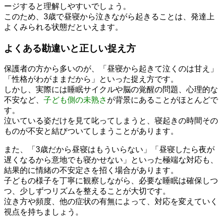
ージすると理解しやすいでしょう。
このため、3歳で昼寝から泣きながら起きることは、発達上
よくみられる状態だといえます。
よくある勘違いと正しい捉え方
保護者の方から多いのが、「昼寝から起きて泣くのは甘え」
「性格がわがままだから」といった捉え方です。
しかし、実際には睡眠サイクルや脳の覚醒の問題、心理的な
不安など、
子ども側の未熟さ
が背景にあることがほとんどで
す。
泣いている姿だけを見て叱ってしまうと、寝起きの時間その
ものが不安と結びついてしまうことがあります。
また、「3歳だから昼寝はもういらない」「昼寝したら夜が
遅くなるから意地でも寝かせない」といった極端な対応も、
結果的に情緒の不安定さを招く場合があります。
子どもの様子を丁寧に観察しながら、必要な睡眠は確保しつ
つ、少しずつリズムを整えることが大切です。
泣き方や頻度、他の症状の有無によって、対応を変えていく
視点を持ちましょう。