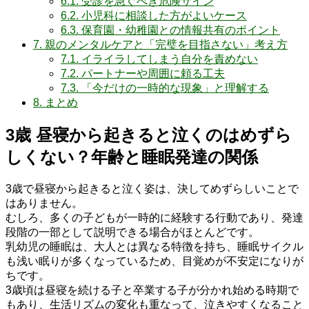
6.1.
受診を急ぐべき危険サイン
6.2.
小児科に相談した方がよいケース
6.3.
保育園・幼稚園との情報共有のポイント
7.
親のメンタルケアと「完璧を目指さない」考え方
7.1.
イライラしてしまう自分を責めない
7.2.
パートナーや周囲に頼る工夫
7.3.
「今だけの一時的な現象」と理解する
8.
まとめ
3歳 昼寝から起きると泣くのはめずら
しくない？年齢と睡眠発達の関係
3歳で昼寝から起きると泣く姿は、決してめずらしいことで
はありません。
むしろ、多くの子どもが一時的に経験する行動であり、発達
段階の一部として説明できる場合がほとんどです。
乳幼児の睡眠は、大人とは異なる特徴を持ち、睡眠サイクル
も浅い眠りが多くなっているため、目覚めが不安定になりが
ちです。
3歳頃は昼寝を続ける子と卒業する子が分かれ始める時期で
もあり、生活リズムの変化も重なって、泣きやすくなること