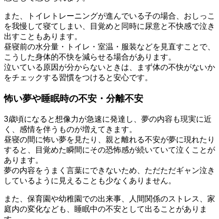
また、トイレトレーニングが進んでいる子の場合、おしっこ
を我慢して寝てしまい、目覚めと同時に尿意と不快感で泣き
出すこともあります。
昼寝前の水分量・トイレ・室温・服装などを見直すことで、
こうした身体的不快を減らせる場合があります。
泣いている原因が分からないときは、まず体の不快がないか
をチェックする習慣をつけると安心です。
怖い夢や睡眠時の不安・分離不安
3歳頃になると想像力が急速に発達し、夢の内容も現実に近
く、感情を伴うものが増えてきます。
昼寝の間に怖い夢を見たり、親と離れる不安が夢に現れたり
すると、目覚めた瞬間にその恐怖感が続いていて泣くことが
あります。
夢の内容をうまく言葉にできないため、ただただギャン泣き
しているように見えることも少なくありません。
また、保育園や幼稚園での出来事、人間関係のストレス、家
庭内の変化なども、睡眠中の不安として出ることがありま