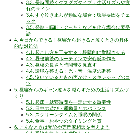
3.3.
長時間続くグズグズタイプ：生活リズムや疲
れのサイン
3.4.
すぐ泣き止むが頻回な場合：環境要因をチェ
ック
3.5.
発熱・嘔吐・ぐったりなどを伴う場合は要受
診
4.
今日からできる！昼寝から起きると泣くときの具体
的な対処法
4.1.
起こし方を工夫する：段階的に覚醒させる
4.2.
昼寝前後のルーティンで安心感を作る
4.3.
昼寝の長さと時間帯を見直す
4.4.
環境を整える：光・音・温度の調整
4.5.
泣いているときの声かけ・スキンシップのコ
ツ
5.
昼寝からのギャン泣きを減らすための生活リズムづ
くり
5.1.
起床・就寝時間を一定にする重要性
5.2.
日中の遊び・運動量とのバランス
5.3.
スクリーンタイムと睡眠の関係
5.4.
食事・おやつのタイミングと質
6.
こんなときは受診や専門家相談を考えよう