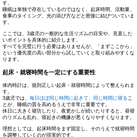
す。
睡眠は単独で存在しているのではなく、起床時間、活動量、
食事のタイミング、光の浴び方などと密接に結びついていま
す。
ここでは、3歳児の一般的な生活リズムの目安や、見直した
いポイントを具体的に紹介します。
すべてを完璧に行う必要はありませんが、「まずここから」
という優先度の高い部分から試していくと取り組みやすくな
ります。
起床・就寝時間を一定にする重要性
体内時計は、規則正しい起床・就寝時間によって整えられま
す。
3歳児では、
毎日ほぼ同じ時間に起きて、同じ時間に寝る
こ
とが、睡眠の質を高めるうえで非常に重要です。
休日に大きく寝坊したり、夜更かしが続いたりすると、昼寝
のリズムも乱れ、寝起きの機嫌が悪くなりやすくなります。
理想としては、起床時間をまず固定し、そのうえで就寝時間
を調整していくのが現実的です。