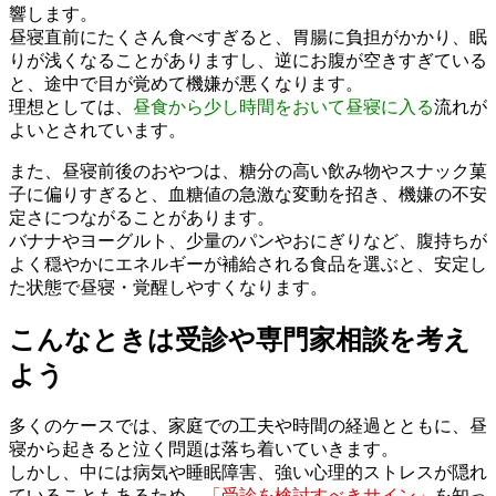
響します。
昼寝直前にたくさん食べすぎると、胃腸に負担がかかり、眠
りが浅くなることがありますし、逆にお腹が空きすぎている
と、途中で目が覚めて機嫌が悪くなります。
理想としては、
昼食から少し時間をおいて昼寝に入る
流れが
よいとされています。
また、昼寝前後のおやつは、糖分の高い飲み物やスナック菓
子に偏りすぎると、血糖値の急激な変動を招き、機嫌の不安
定さにつながることがあります。
バナナやヨーグルト、少量のパンやおにぎりなど、腹持ちが
よく穏やかにエネルギーが補給される食品を選ぶと、安定し
た状態で昼寝・覚醒しやすくなります。
こんなときは受診や専門家相談を考え
よう
多くのケースでは、家庭での工夫や時間の経過とともに、昼
寝から起きると泣く問題は落ち着いていきます。
しかし、中には病気や睡眠障害、強い心理的ストレスが隠れ
ていることもあるため、
「受診を検討すべきサイン」
を知っ