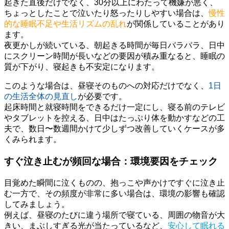
起きた直後だけでなく、30分以上にわたって機嫌が悪く、
ちょっとしたことで泣いたり怒ったりしやすい場合は、
慢性
的な睡眠不足や生活リズムの乱れ
が関係していることがあり
ます。
夜更かしが続いている、朝起きる時間が毎日バラバラ、日中
にスクリーン時間が長いなどの要因が積み重なると、睡眠の
質が下がり、寝起きも不安定になります。
このような場合は、昼寝そのものへの対応だけでなく、
1日
の生活全体の見直し
が必要です。
起床時間と就寝時間をできるだけ一定にし、寝る前のテレビ
やタブレットを控える、日中はたっぷり体を動かすなどの工
夫で、数日〜数週間かけて少しずつ改善していくケースが多
くみられます。
すぐ泣き止むが頻回な場合：環境要因をチェック
目覚めた瞬間に泣くものの、抱っこや声かけですぐに泣き止
む一方で、その頻度が非常に多い場合は、環境の影響も確認
してみましょう。
例えば、昼寝のたびに違う場所で寝ている、周囲の物音が大
きい、まぶしすぎる光が当たっているなど、
安心して眠れる