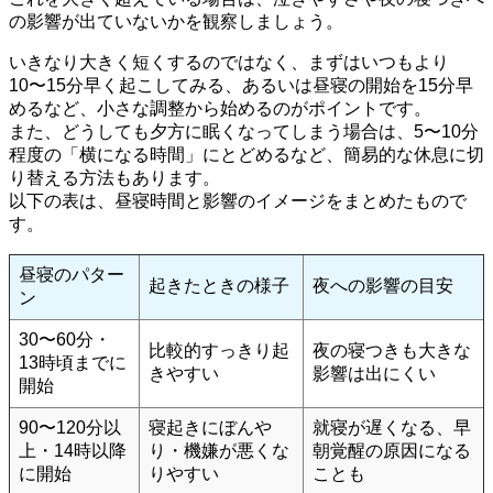
の影響が出ていないかを観察しましょう。
いきなり大きく短くするのではなく、まずはいつもより
10〜15分早く起こしてみる、あるいは昼寝の開始を15分早
めるなど、小さな調整から始めるのがポイントです。
また、どうしても夕方に眠くなってしまう場合は、5〜10分
程度の「横になる時間」にとどめるなど、簡易的な休息に切
り替える方法もあります。
以下の表は、昼寝時間と影響のイメージをまとめたもので
す。
昼寝のパター
起きたときの様子
夜への影響の目安
ン
30〜60分・
比較的すっきり起
夜の寝つきも大きな
13時頃までに
きやすい
影響は出にくい
開始
90〜120分以
寝起きにぼんや
就寝が遅くなる、早
上・14時以降
り・機嫌が悪くな
朝覚醒の原因になる
に開始
りやすい
ことも