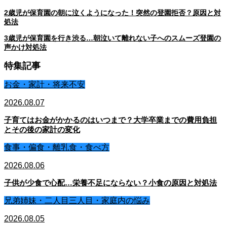
2歳児が保育園の朝に泣くようになった！突然の登園拒否？原因と対
処法
3歳児が保育園を行き渋る…朝泣いて離れない子へのスムーズ登園の
声かけ対処法
特集記事
お金・家計・将来不安
2026.08.07
子育てはお金がかかるのはいつまで？大学卒業までの費用負担
とその後の家計の変化
食事・偏食・離乳食・食べ方
2026.08.06
子供が少食で心配…栄養不足にならない？小食の原因と対処法
兄弟姉妹・二人目三人目・家庭内の悩み
2026.08.05