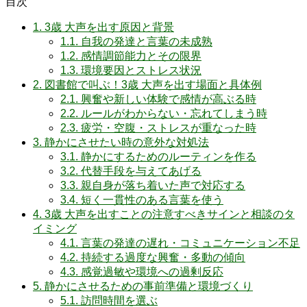
目次
1.
3歳 大声を出す原因と背景
1.1.
自我の発達と言葉の未成熟
1.2.
感情調節能力とその限界
1.3.
環境要因とストレス状況
2.
図書館で叫ぶ！3歳 大声を出す場面と具体例
2.1.
興奮や新しい体験で感情が高ぶる時
2.2.
ルールがわからない・忘れてしまう時
2.3.
疲労・空腹・ストレスが重なった時
3.
静かにさせたい時の意外な対処法
3.1.
静かにするためのルーティンを作る
3.2.
代替手段を与えてあげる
3.3.
親自身が落ち着いた声で対応する
3.4.
短く一貫性のある言葉を使う
4.
3歳 大声を出すことの注意すべきサインと相談のタ
イミング
4.1.
言葉の発達の遅れ・コミュニケーション不足
4.2.
持続する過度な興奮・多動の傾向
4.3.
感覚過敏や環境への過剰反応
5.
静かにさせるための事前準備と環境づくり
5.1.
訪問時間を選ぶ