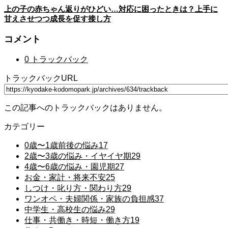
上の子の赤ちゃん返りがひどい…対応に困ったときは？上手に
甘えさせつつ成長を促す接し方
コメント
0 トラックバック
トラックバックURL
この記事へのトラックバックはありません。
カテゴリー
0歳〜1歳前後の悩み
17
2歳〜3歳の悩み・イヤイヤ期
29
4歳〜6歳の悩み・園児期
27
お金・家計・将来不安
25
しつけ・叱り方・関わり方
29
ワンオペ・夫婦関係・家族の負担感
37
中学生・高校生の悩み
29
仕事・共働き・時短・働き方
19