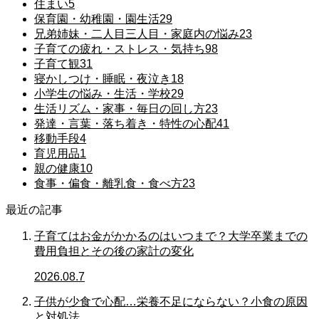
住まい
5
保育園・幼稚園・園生活
29
兄弟姉妹・二人目三人目・家庭内の悩み
23
子育ての疲れ・ストレス・気持ち
98
子育て観
31
寝かしつけ・睡眠・夜泣き
18
小学生の悩み・生活・学校
29
生活リズム・家事・毎日の回し方
23
発達・言葉・落ち着き・特性の心配
41
移動手段
4
育児用品
1
親の健康
10
食事・偏食・離乳食・食べ方
23
最近の記事
子育てはお金がかかるのはいつまで？大学卒業までの
費用負担とその後の家計の変化
2026.08.7
子供が少食で心配…栄養不足にならない？小食の原因
と対処法