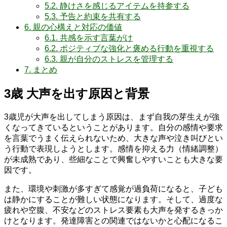
5.2.
静けさを感じるアイテムを持参する
5.3.
予告と約束を共有する
6.
親の心構えと対応の価値
6.1.
共感を示す言葉がけ
6.2.
ポジティブな強化と褒める行動を重視する
6.3.
親が自分のストレスを管理する
7.
まとめ
3歳 大声を出す原因と背景
3歳児が大声を出してしまう原因は、まず自我の芽生えが強
くなってきているということがあります。自分の感情や要求
を言葉でうまく伝えられないため、大きな声や泣き叫びとい
う行動で表現しようとします。感情を抑える力（情緒調整）
が未成熟であり、些細なことで興奮しやすいことも大きな要
因です。
また、環境や刺激が多すぎて感覚が過負荷になると、子ども
は静かにすることが難しい状態になります。そして、過度な
疲れや空腹、不安などのストレス要素も大声を発するきっか
けとなります。発達障害との関連ではないかと心配になるこ