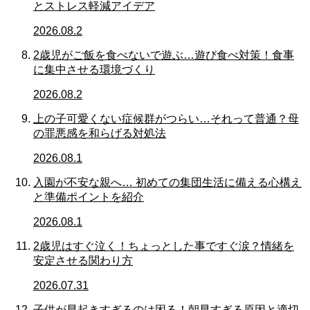
とストレス軽減アイデア
2026.08.2
2歳児がご飯を食べないで遊ぶ…遊び食べ対策！食事
に集中させる環境づくり
2026.08.2
上の子可愛くない症候群がつらい…それって普通？母
の罪悪感を和らげる対処法
2026.08.1
入園が不安な親へ… 初めての集団生活に備える心構え
と準備ポイントを紹介
2026.08.1
2歳児はすぐ泣く！ちょっとした事ですぐ涙？情緒を
安定させる関わり方
2026.07.31
子供が早起きすぎるのは困る！朝早すぎる原因と適切