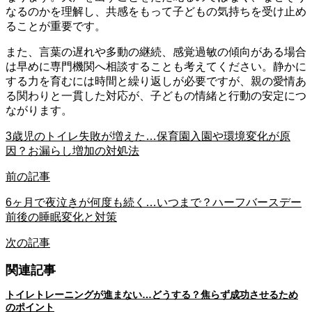
なるのかを理解し、共感をもって子どもの気持ちを受け止め
ることが重要です。
また、言葉の遅れや多動の継続、感覚過敏の傾向がある場合
は早めに専門機関へ相談することも考えてください。静かに
する力を育むには時間と繰り返しが必要ですが、親の愛情あ
る関わりと一貫した対応が、子どもの情緒と行動の安定につ
ながります。
3歳児のトイレ失敗が増えた…保育園入園や環境変化が原
因？お漏らし増加の対処法
前の記事
6ヶ月で夜泣きが何度も続く…いつまで？ハーフバースデー
前後の睡眠変化と対策
次の記事
関連記事
トイレトレーニングが進まない…どうする？焦らず成功させるため
のポイント