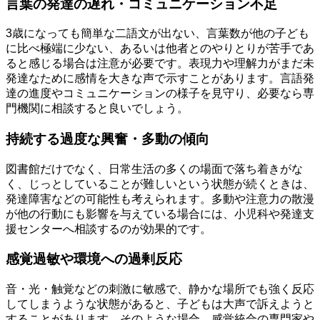
言葉の発達の遅れ・コミュニケーション不足
3歳になっても簡単な二語文が出ない、言葉数が他の子ども
に比べ極端に少ない、あるいは他者とのやりとりが苦手であ
ると感じる場合は注意が必要です。表現力や理解力がまだ未
発達なために感情を大きな声で示すことがあります。言語発
達の進度やコミュニケーションの様子を見守り、必要なら専
門機関に相談すると良いでしょう。
持続する過度な興奮・多動の傾向
図書館だけでなく、日常生活の多くの場面で落ち着きがな
く、じっとしていることが難しいという状態が続くときは、
発達障害などの可能性も考えられます。多動や注意力の散漫
が他の行動にも影響を与えている場合には、小児科や発達支
援センターへ相談するのが効果的です。
感覚過敏や環境への過剰反応
音・光・触覚などの刺激に敏感で、静かな場所でも強く反応
してしまうような状態があると、子どもは大声で訴えようと
することがあります。そのような場合、感覚統合の専門家や