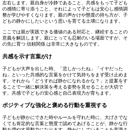
左右します。親自身が冷静であること、共感をもって子ども
の感情に寄り添うこと、それによって子どもは安心し感情調
整が学びやすくなります。親の声かけや態度の持ち方が、子
どもの静かにしたいという思いを育てる土壌になります。
ここでは親が実践できる価値のある対応と、継続することの
意義を解説します。親にとっても忍耐のいる場面ですが、そ
の先に育つ 信頼関係 は非常に大きなものです。
共感を示す言葉がけ
子どもが大声を出した時、「悲しかったね」「イヤだった
ね」といった共感的な言葉をかけて気持ちをまず受け止めま
す。それから「どうすれば静かになれるかな？」と提案をす
ることで一緒に解決策を考える姿勢を見せることが大切で
す。共感で子どもの安心感と自己表現力が育ちます。
ポジティブな強化と褒める行動を重視する
子どもが静かにできた時やルールを守れた時に、大げさでな
くても肯定的な言葉と態度で認めてあげることが、静かな行
動を増やす原動力になります。静かにしていることを意識さ