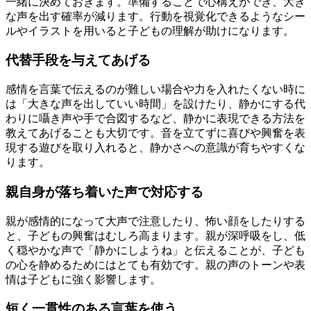
一緒に決めておきます。準備することで心構えができ、大き
な声を出す確率が減ります。行動を視覚化できるようなシー
ルやイラストを用いると子どもの理解が助けになります。
代替手段を与えてあげる
感情を言葉で伝えるのが難しい場合や力を入れたくない時に
は「大きな声を出していい時間」を設けたり、静かにする代
わりに囁き声や手で合図するなど、静かに表現できる方法を
教えてあげることも大切です。音を立てずに喜びや興奮を表
現する遊びを取り入れると、静かさへの意識が育ちやすくな
ります。
親自身が落ち着いた声で対応する
親が感情的になって大声で注意したり、怖い顔をしたりする
と、子どもの興奮はむしろ高まります。親が深呼吸をし、低
く穏やかな声で「静かにしようね」と伝えることが、子ども
の心を静めるためにはとても有効です。親の声のトーンや表
情は子どもに強く影響します。
短く一貫性のある言葉を使う