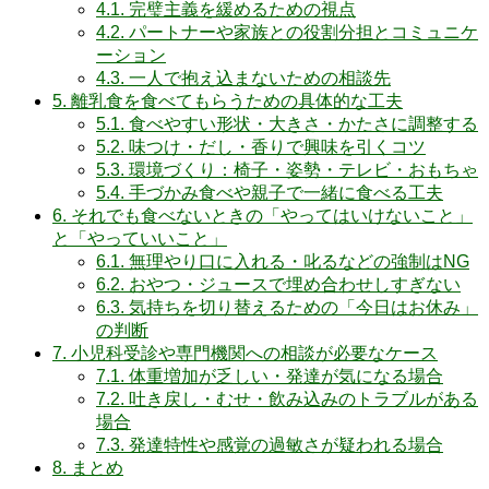
4.1.
完璧主義を緩めるための視点
4.2.
パートナーや家族との役割分担とコミュニケ
ーション
4.3.
一人で抱え込まないための相談先
5.
離乳食を食べてもらうための具体的な工夫
5.1.
食べやすい形状・大きさ・かたさに調整する
5.2.
味つけ・だし・香りで興味を引くコツ
5.3.
環境づくり：椅子・姿勢・テレビ・おもちゃ
5.4.
手づかみ食べや親子で一緒に食べる工夫
6.
それでも食べないときの「やってはいけないこと」
と「やっていいこと」
6.1.
無理やり口に入れる・叱るなどの強制はNG
6.2.
おやつ・ジュースで埋め合わせしすぎない
6.3.
気持ちを切り替えるための「今日はお休み」
の判断
7.
小児科受診や専門機関への相談が必要なケース
7.1.
体重増加が乏しい・発達が気になる場合
7.2.
吐き戻し・むせ・飲み込みのトラブルがある
場合
7.3.
発達特性や感覚の過敏さが疑われる場合
8.
まとめ