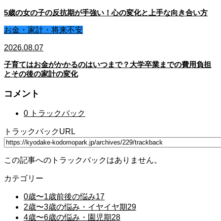
5歳の女の子の反抗期が手強い！心の変化と上手な向き合い方
お金・家計・将来不安
2026.08.07
子育てはお金がかかるのはいつまで？大学卒業までの費用負担
とその後の家計の変化
コメント
0 トラックバック
トラックバックURL
この記事へのトラックバックはありません。
カテゴリー
0歳〜1歳前後の悩み
17
2歳〜3歳の悩み・イヤイヤ期
29
4歳〜6歳の悩み・園児期
28