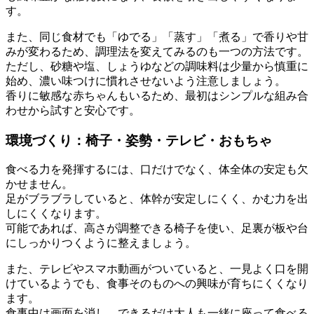
す。
また、同じ食材でも「ゆでる」「蒸す」「煮る」で香りや甘
みが変わるため、調理法を変えてみるのも一つの方法です。
ただし、砂糖や塩、しょうゆなどの調味料は少量から慎重に
始め、濃い味つけに慣れさせないよう注意しましょう。
香りに敏感な赤ちゃんもいるため、最初はシンプルな組み合
わせから試すと安心です。
環境づくり：椅子・姿勢・テレビ・おもちゃ
食べる力を発揮するには、口だけでなく、体全体の安定も欠
かせません。
足がブラブラしていると、体幹が安定しにくく、かむ力を出
しにくくなります。
可能であれば、高さが調整できる椅子を使い、足裏が板や台
にしっかりつくように整えましょう。
また、テレビやスマホ動画がついていると、一見よく口を開
けているようでも、食事そのものへの興味が育ちにくくなり
ます。
食事中は画面を消し、できるだけ大人も一緒に座って食べる