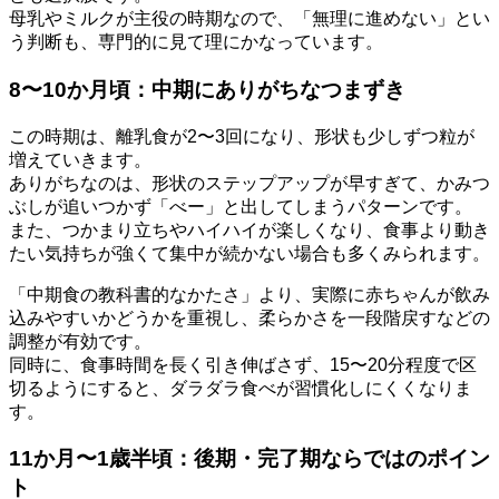
母乳やミルクが主役の時期なので、「無理に進めない」とい
う判断も、専門的に見て理にかなっています。
8〜10か月頃：中期にありがちなつまずき
この時期は、離乳食が2〜3回になり、形状も少しずつ粒が
増えていきます。
ありがちなのは、形状のステップアップが早すぎて、かみつ
ぶしが追いつかず「べー」と出してしまうパターンです。
また、つかまり立ちやハイハイが楽しくなり、食事より動き
たい気持ちが強くて集中が続かない場合も多くみられます。
「中期食の教科書的なかたさ」より、実際に赤ちゃんが飲み
込みやすいかどうかを重視し、柔らかさを一段階戻すなどの
調整が有効です。
同時に、食事時間を長く引き伸ばさず、15〜20分程度で区
切るようにすると、ダラダラ食べが習慣化しにくくなりま
す。
11か月〜1歳半頃：後期・完了期ならではのポイン
ト