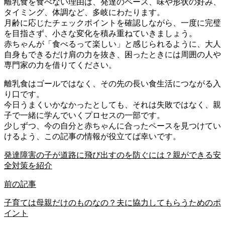
離乳食を食べない理由は、発達のペース、味や形状の好み、
タイミング、体調など、多岐にわたります。
月齢に応じたチェックポイントを確認しながら、一度に完璧
を目指さず、小さな変化を積み重ねていきましょう。
赤ちゃんが「食べるって楽しい」と感じられるように、大人
自身もできるだけ肩の力を抜き、困ったときには周囲の人や
専門家の力を借りてください。
離乳食はゴールではなく、その先の長い食生活につながる入
り口です。
今日うまくいかなかったとしても、それは失敗ではなく、親
子で一緒に学んでいくプロセスの一部です。
少しずつ、今の自分と赤ちゃんに合ったペースを見つけてい
けるよう、この記事の情報が役立てば幸いです。
発達障害の子が道路に飛び出すのを防ぐには？親ができる安
全対策を紹介
前の記事
子育ては母親だけのものなの？夫に協力してもらうためのポ
イント