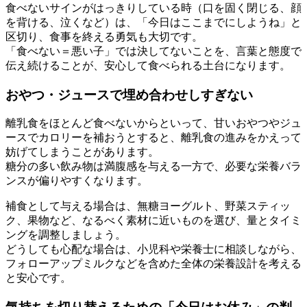
食べないサインがはっきりしている時（口を固く閉じる、顔
を背ける、泣くなど）は、「今日はここまでにしようね」と
区切り、食事を終える勇気も大切です。
「食べない＝悪い子」では決してないことを、言葉と態度で
伝え続けることが、安心して食べられる土台になります。
おやつ・ジュースで埋め合わせしすぎない
離乳食をほとんど食べないからといって、甘いおやつやジュ
ースでカロリーを補おうとすると、離乳食の進みをかえって
妨げてしまうことがあります。
糖分の多い飲み物は満腹感を与える一方で、必要な栄養バラ
ンスが偏りやすくなります。
補食として与える場合は、無糖ヨーグルト、野菜スティッ
ク、果物など、なるべく素材に近いものを選び、量とタイミ
ングを調整しましょう。
どうしても心配な場合は、小児科や栄養士に相談しながら、
フォローアップミルクなどを含めた全体の栄養設計を考える
と安心です。