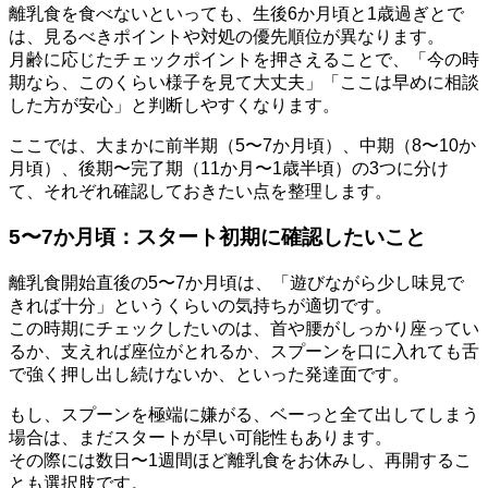
離乳食を食べないといっても、生後6か月頃と1歳過ぎとで
は、見るべきポイントや対処の優先順位が異なります。
月齢に応じたチェックポイントを押さえることで、「今の時
期なら、このくらい様子を見て大丈夫」「ここは早めに相談
した方が安心」と判断しやすくなります。
ここでは、大まかに前半期（5〜7か月頃）、中期（8〜10か
月頃）、後期〜完了期（11か月〜1歳半頃）の3つに分け
て、それぞれ確認しておきたい点を整理します。
5〜7か月頃：スタート初期に確認したいこと
離乳食開始直後の5〜7か月頃は、「遊びながら少し味見で
きれば十分」というくらいの気持ちが適切です。
この時期にチェックしたいのは、首や腰がしっかり座ってい
るか、支えれば座位がとれるか、スプーンを口に入れても舌
で強く押し出し続けないか、といった発達面です。
もし、スプーンを極端に嫌がる、ベーっと全て出してしまう
場合は、まだスタートが早い可能性もあります。
その際には数日〜1週間ほど離乳食をお休みし、再開するこ
とも選択肢です。