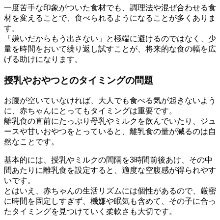
一度苦手な印象がついた食材でも、調理法や混ぜ合わせる食
材を変えることで、食べられるようになることが多くありま
す。
「嫌いだからもう出さない」と極端に避けるのではなく、少
量を時間をおいて繰り返し試すことが、将来的な食の幅を広
げる助けになります。
授乳やおやつとのタイミングの問題
お腹が空いていなければ、大人でも食べる気が起きないよう
に、赤ちゃんにとってもタイミングは重要です。
離乳食の直前にたっぷり母乳やミルクを飲んでいたり、ジュ
ースや甘いおやつをとっていると、離乳食の量が減るのは自
然なことです。
基本的には、授乳やミルクの間隔を3時間前後あけ、その中
間あたりに離乳食を設定すると、適度な空腹感が得られやす
いです。
とはいえ、赤ちゃんの生活リズムには個性があるので、厳密
に時間を固定しすぎず、機嫌や眠気も含めて、その子に合っ
たタイミングを見つけていく柔軟さも大切です。