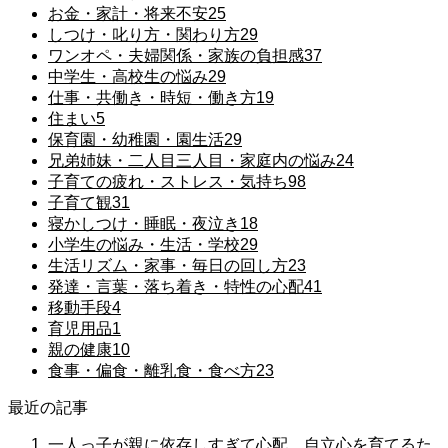
お金・家計・将来不安
25
しつけ・叱り方・関わり方
29
ワンオペ・夫婦関係・家族の負担感
37
中学生・高校生の悩み
29
仕事・共働き・時短・働き方
19
住まい
5
保育園・幼稚園・園生活
29
兄弟姉妹・二人目三人目・家庭内の悩み
24
子育ての疲れ・ストレス・気持ち
98
子育て観
31
寝かしつけ・睡眠・夜泣き
18
小学生の悩み・生活・学校
29
生活リズム・家事・毎日の回し方
23
発達・言葉・落ち着き・特性の心配
41
移動手段
4
育児用品
1
親の健康
10
食事・偏食・離乳食・食べ方
23
最近の記事
一人っ子が親に依存しすぎて心配…自立心を育てるた