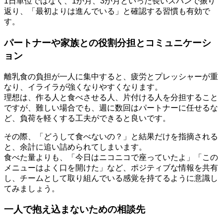
1日単位ではなく、1か月、3か月といった長いスパンで振り
返り、「最初よりは進んでいる」と確認する習慣も有効で
す。
パートナーや家族との役割分担とコミュニケーシ
ョン
離乳食の負担が一人に集中すると、疲労とプレッシャーが重
なり、イライラが強くなりやすくなります。
理想は、作る人と食べさせる人、片付ける人を分担すること
ですが、難しい場合でも、週に数回はパートナーに任せるな
ど、負荷を軽くする工夫ができると良いです。
その際、「どうして食べないの？」と結果だけを指摘される
と、余計に追い詰められてしまいます。
食べた量よりも、「今日はニコニコで座っていたよ」「この
メニューはよく口を開けた」など、ポジティブな情報を共有
し、チームとして取り組んでいる感覚を持てるように意識し
てみましょう。
一人で抱え込まないための相談先