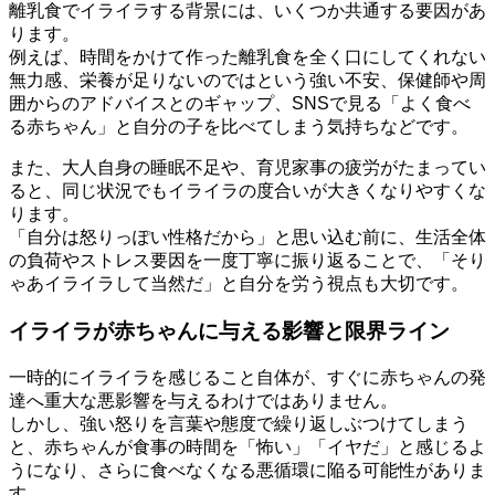
離乳食でイライラする背景には、いくつか共通する要因があ
ります。
例えば、時間をかけて作った離乳食を全く口にしてくれない
無力感、栄養が足りないのではという強い不安、保健師や周
囲からのアドバイスとのギャップ、SNSで見る「よく食べ
る赤ちゃん」と自分の子を比べてしまう気持ちなどです。
また、大人自身の睡眠不足や、育児家事の疲労がたまってい
ると、同じ状況でもイライラの度合いが大きくなりやすくな
ります。
「自分は怒りっぽい性格だから」と思い込む前に、生活全体
の負荷やストレス要因を一度丁寧に振り返ることで、「そり
ゃあイライラして当然だ」と自分を労う視点も大切です。
イライラが赤ちゃんに与える影響と限界ライン
一時的にイライラを感じること自体が、すぐに赤ちゃんの発
達へ重大な悪影響を与えるわけではありません。
しかし、強い怒りを言葉や態度で繰り返しぶつけてしまう
と、赤ちゃんが食事の時間を「怖い」「イヤだ」と感じるよ
うになり、さらに食べなくなる悪循環に陥る可能性がありま
す。