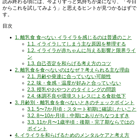
読み終わる頃には、今よりずっと気持ちが楽になり、「今日
からこれを試してみよう」と思えるヒントが見つかるはずで
す。
目次
1.
離乳食 食べない イライラを感じるのは普通のこと
1.1.
イライラしてしまう主な原因を整理する
1.2.
イライラが赤ちゃんに与える影響と限界ライ
ン
1.3.
自己否定を和らげる考え方のコツ
2.
離乳食を食べないのはなぜ？考えられる主な理由
2.1.
月齢や発達に合っていない可能性
2.2.
味・食感・温度が好みと合っていない
2.3.
授乳やおやつとのタイミングの問題
2.4.
体調不良や環境ストレスによる食欲低下
3.
月齢別・離乳食を食べないときのチェックポイント
3.1.
5〜7か月頃：スタート初期に確認したいこと
3.2.
8〜10か月頃：中期にありがちなつまずき
3.3.
11か月〜1歳半頃：後期・完了期ならではの
ポイント
4.
イライラを和らげるためのメンタルケアと考え方