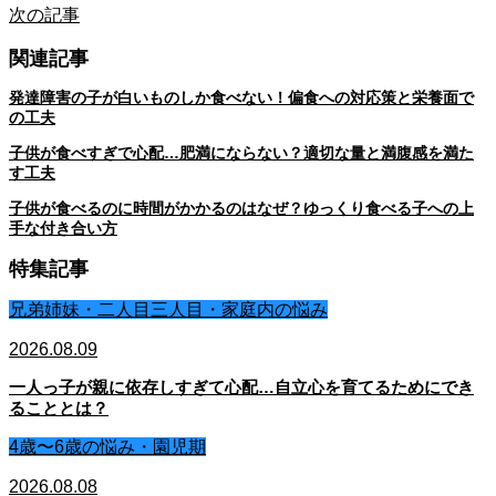
次の記事
関連記事
発達障害の子が白いものしか食べない！偏食への対応策と栄養面で
の工夫
子供が食べすぎで心配…肥満にならない？適切な量と満腹感を満た
す工夫
子供が食べるのに時間がかかるのはなぜ？ゆっくり食べる子への上
手な付き合い方
特集記事
兄弟姉妹・二人目三人目・家庭内の悩み
2026.08.09
一人っ子が親に依存しすぎて心配…自立心を育てるためにでき
ることとは？
4歳〜6歳の悩み・園児期
2026.08.08