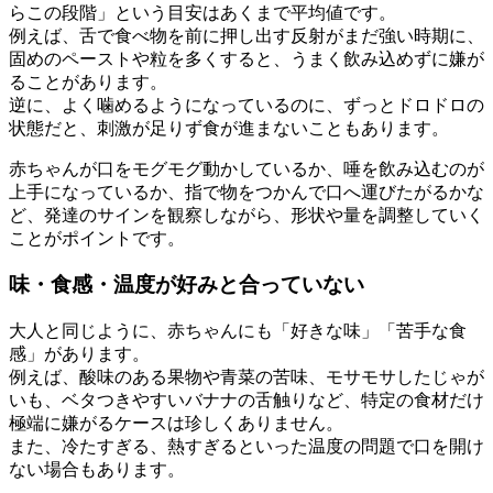
らこの段階」という目安はあくまで平均値です。
例えば、舌で食べ物を前に押し出す反射がまだ強い時期に、
固めのペーストや粒を多くすると、うまく飲み込めずに嫌が
ることがあります。
逆に、よく噛めるようになっているのに、ずっとドロドロの
状態だと、刺激が足りず食が進まないこともあります。
赤ちゃんが口をモグモグ動かしているか、唾を飲み込むのが
上手になっているか、指で物をつかんで口へ運びたがるかな
ど、発達のサインを観察しながら、形状や量を調整していく
ことがポイントです。
味・食感・温度が好みと合っていない
大人と同じように、赤ちゃんにも「好きな味」「苦手な食
感」があります。
例えば、酸味のある果物や青菜の苦味、モサモサしたじゃが
いも、ベタつきやすいバナナの舌触りなど、特定の食材だけ
極端に嫌がるケースは珍しくありません。
また、冷たすぎる、熱すぎるといった温度の問題で口を開け
ない場合もあります。