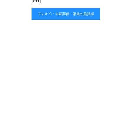
[PR]
ワンオペ・夫婦関係・家族の負担感