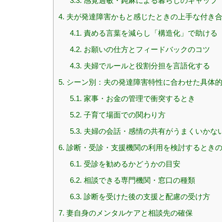
3.3.
感覚過敏・鈍麻による暮らしのギャップ
4.
夫が発達障害かもと感じたときの上手な付き
4.1.
責める言葉を減らし「構造化」で助ける
4.2.
お願いの仕方とフィードバックのコツ
4.3.
夫婦でルールと役割分担を言語化する
5.
シーン別：夫の発達障害特性に合わせた具体
5.1.
家事・お金の管理で衝突するとき
5.2.
子育て場面での関わり方
5.3.
夫婦の会話・感情の共有がうまくいかな
6.
診断・受診・支援機関の利用を検討するとき
6.1.
受診を勧めるかどうかの目安
6.2.
相談できる専門機関・窓口の種類
6.3.
診断を受けた後の支援と配慮の受け方
7.
妻自身のメンタルケアと相談先の確保