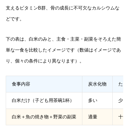
支えるビタミンB群、骨の成長に不可欠なカルシウムな
どです。
下の表は、白米のみと、主食・主菜・副菜をそろえた簡
単な一食を比較したイメージです（数値はイメージであ
り、個々の条件により異なります）。
食事内容
炭水化物
たん
白米だけ（子ども用茶碗1杯）
多い
少な
白米＋魚の焼き物＋野菜の副菜
適量
十分