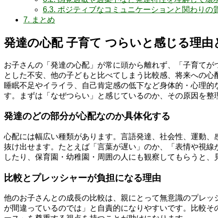
6.3.
ポジティブなコミュニケーションと関わりの
7.
まとめ
発達の心配 子育て つらいと感じる理由
お子さんの「発達の心配」が常に頭から離れず、「子育てが
とした不安、他の子どもと比べてしまう比較感、将来への心
睡眠不足やイライラ、自己肯定感の低下など身体的・心理的
す。まずは「なぜつらい」と感じているのか、その原因を整
発達のどの部分が心配なのか具体化する
心配には幅広い種類があります。言語発達、社会性、運動、
抜け出せます。たとえば「言葉が遅い」のか、「表情や視線
したり、保育園・幼稚園・周囲の人にも観察してもらうと、
比較とプレッシャーが負担になる理由
他のお子さんとの成長の比較は、親にとって無意識のプレッ
が間違っているのでは」と自責的になりやすいです。比較そ