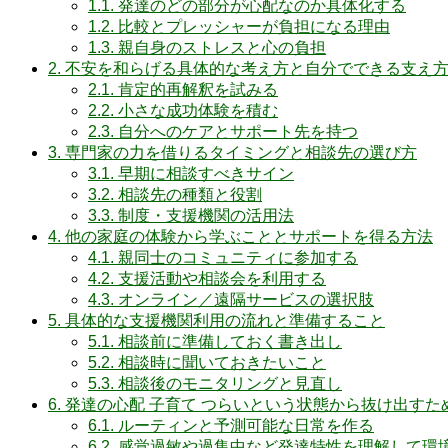
1.1.
発達のどの部分が心配なのか具体化する
1.2.
比較とプレッシャーが負担になる理由
1.3.
親自身のストレスと心の負担
2.
不安を和らげる具体的な考え方と自分でできる支え
2.1.
肯定的再解釈を試みる
2.2.
小さな成功体験を積む
2.3.
自分へのケアとサポート先を持つ
3.
専門家の力を借りるタイミングと相談先の選び方
3.1.
早期に相談すべきサイン
3.2.
相談先の種類と役割
3.3.
制度・支援機関の活用法
4.
他の家庭の体験から学ぶこととサポートを得る方法
4.1.
親同士のコミュニティに参加する
4.2.
支援活動や相談会を利用する
4.3.
オンライン／遠隔サービスの選択肢
5.
具体的な支援機関利用の流れと準備すること
5.1.
相談前に準備しておく書き出し
5.2.
相談時に聞いておきたいこと
5.3.
相談後のモニタリングと見直し
6.
発達の心配 子育て つらいという状態から抜け出す
6.1.
ルーティンと予測可能な日常を作る
6.2.
感覚過敏や過集中など発達特性を理解して環