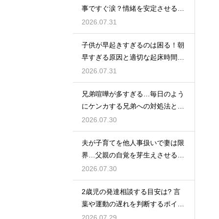
事ですぐ涙？情緒を安定させる関
わり方
2026.07.31
子供が早起きすぎるのは困る！朝
早すぎる原因と適切な起床時間へ
の調整法
2026.07.31
兄弟喧嘩が多すぎる…毎日のよう
にケンカする兄弟への対処法と仲
直りさせるコツ
2026.07.30
夫が子育てを他人事扱いで妻は限
界…父親の自覚を芽生えさせるカ
ギは夫婦の会話にあり
2026.07.30
2歳児の発達相談する目安は? 言
葉や運動の遅れを判断するポイン
トを紹介
2026.07.29