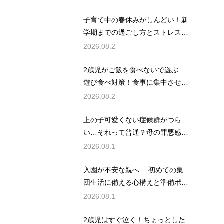
子育て中の春休みがしんどい！新
学期までの過ごし方とストレス軽
減アイデア
2026.08.2
2歳児がご飯を食べないで遊ぶ…
遊び食べ対策！食事に集中させる
環境づくり
2026.08.2
上の子可愛くない症候群がつら
い…それって普通？母の罪悪感を
和らげる対処法
2026.08.1
入園が不安な親へ… 初めての集
団生活に備える心構えと準備ポイ
ントを紹介
2026.08.1
2歳児はすぐ泣く！ちょっとした