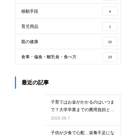
移動手段
4
育児用品
1
親の健康
10
食事・偏食・離乳食・食べ方
23
最近の記事
子育てはお金がかかるのはいつま
で？大学卒業までの費用負担とそ
の後の家計の変化
2026.08.7
子供が少食で心配…栄養不足にな