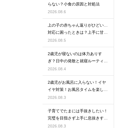
らない？小食の原因と対処法
2026.08.6
上の子の赤ちゃん返りがひどい…
対応に困ったときは？上手に甘え
させつつ成長を促す接し方
2026.08.5
2歳児が寝ないのは体力ありす
ぎ？日中の発散と就寝ルーティン
でぐっすり作戦
2026.08.4
2歳児がお風呂に入らない！イヤ
イヤ対策！お風呂タイムを楽しく
するアイデア
2026.08.3
子育てでたまには手抜きしたい！
完璧を目指さず上手に息抜きする
ライフハック集
2026.08.3