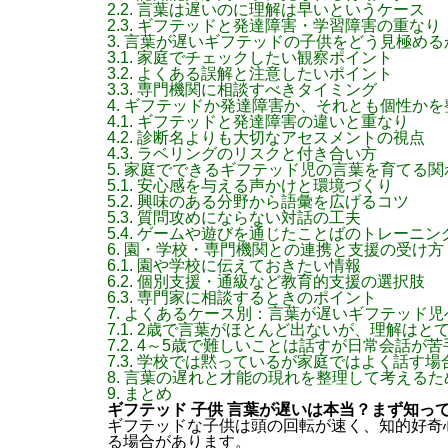
2.2.
言葉は遅いのに理解は早いというケース
2.3.
ギフテッドと発達障害・学習障害の重なり
3.
言葉が遅いギフテッドの子供をどう見極める
3.1.
家庭でチェックしたい観察ポイント
3.2.
よくある誤解と注意したいポイント
3.3.
専門機関に相談すべきタイミング
4.
ギフテッドか発達障害か、それとも個性かを
4.1.
ギフテッドと発達障害の違いと重なり
4.2.
診断名よりも大切なアセスメントの視点
4.3.
ラベリングのリスクと付き合い方
5.
家庭でできるギフテッド児の言葉を育てる関
5.1.
安心感を与える声かけと環境づくり
5.2.
興味のある分野から語彙を広げるコツ
5.3.
質問攻めにならない対話の工夫
5.4.
ゲームや遊びを通じたことばのトレーニン
6.
園・学校・専門機関との連携と支援の受け方
6.1.
園や学校に伝えておきたい情報
6.2.
個別支援・通級など教育的支援の選択肢
6.3.
専門家に相談するときのポイント
7.
よくあるケース別：言葉が遅いギフテッド児
7.1.
2歳で言葉がほとんど出ないが、理解はと
7.2.
4～5歳で難しいことは話すが日常会話が苦
7.3.
学校では黙っているが家庭ではよく話す場
8.
言葉の遅れと才能の現れを整理して考えるた
9.
まとめ
ギフテッド 子供 言葉が遅いは本当？まず知っ
ギフテッドな子供は頭の回転が速く、知的好奇
る場合があります。