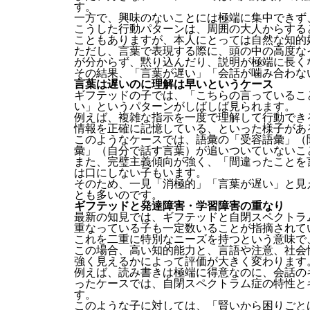
す。
一方で、興味のないことには極端に集中できず
こうした行動パターンは、周囲の大人からする
こともありますが、本人にとっては自然な知的
ただし、言葉で表現する際に、頭の中の高度な
が分からず、黙り込んだり、説明が極端に長く
その結果、「言葉が遅い」「会話が噛み合わな
言葉は遅いのに理解は早いというケース
ギフテッドの子では、「こちらの言っているこ
い」というパターンがしばしば見られます。
例えば、複雑な指示を一度で理解して行動でき
情報を正確に記憶している、といった様子があ
このようなケースでは、語彙の「受容語彙」（
彙」（自分で話す言葉）が追いついていないこ
また、完璧主義傾向が強く、「間違ったことを
は口にしない子もいます。
そのため、一見「消極的」「言葉が遅い」と見
とも多いのです。
ギフテッドと発達障害・学習障害の重なり
最新の知見では、ギフテッドと自閉スペクトラ
重なっている子も一定数いることが指摘されて
これを二重に特別なニーズを持つという意味で
この場合、高い知的能力と、言語や注意、社会
強く見えるかによって評価が大きく変わります
例えば、読み書きは極端に得意なのに、会話の
ったケースでは、自閉スペクトラム症の特性と
す。
このような子に対しては、「賢いから困りごと