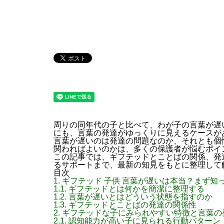
周りの同年代の子と比べて、わが子の言葉が遅
にも、言葉の発達がゆっくりに見えるケースが
言葉が遅いのは発達の問題なのか、それとも個
関わればよいのかは、多くの保護者が悩むポイ
この記事では、ギフテッドとことばの関係、発
るサポートまで、最新の知見をもとに整理して
目次
1.
ギフテッド 子供 言葉が遅いは本当？まず知
1.1.
ギフテッドとは何かを簡潔に整理する
1.2.
言葉が遅いとはどういう状態を指すのか
1.3.
ギフテッドとことばの発達の関係性
2.
ギフテッドな子にみられやすい特徴と言葉の
2.1.
認知能力が高い子に見られる行動パターン