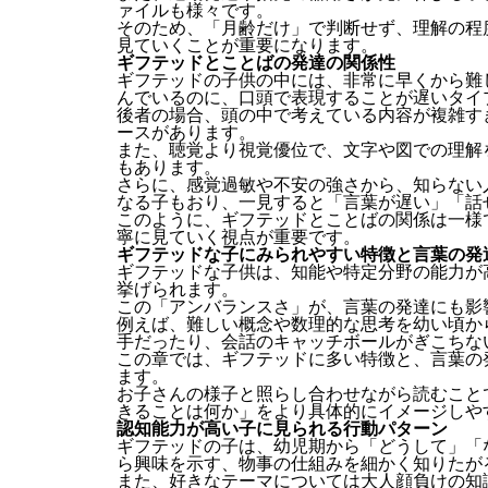
ァイルも様々です。
そのため、「月齢だけ」で判断せず、理解の程
見ていくことが重要になります。
ギフテッドとことばの発達の関係性
ギフテッドの子供の中には、非常に早くから難
んでいるのに、口頭で表現することが遅いタイ
後者の場合、頭の中で考えている内容が複雑す
ースがあります。
また、聴覚より視覚優位で、文字や図での理解
もあります。
さらに、感覚過敏や不安の強さから、知らない
なる子もおり、一見すると「言葉が遅い」「話
このように、ギフテッドとことばの関係は一様
寧に見ていく視点が重要です。
ギフテッドな子にみられやすい特徴と言葉の発
ギフテッドな子供は、知能や特定分野の能力が
挙げられます。
この「アンバランスさ」が、言葉の発達にも影
例えば、難しい概念や数理的な思考を幼い頃か
手だったり、会話のキャッチボールがぎこちな
この章では、ギフテッドに多い特徴と、言葉の
ます。
お子さんの様子と照らし合わせながら読むこと
きることは何か」をより具体的にイメージしや
認知能力が高い子に見られる行動パターン
ギフテッドの子は、幼児期から「どうして」「
ら興味を示す、物事の仕組みを細かく知りたが
また、好きなテーマについては大人顔負けの知