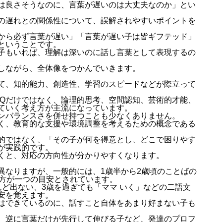
は良さそうなのに、言葉が遅いのは大丈夫なのか」とい
の遅れとの関係性について、誤解されやすいポイントを
から必ず言葉が遅い」「言葉が遅い子は皆ギフテッド」
ということです。
子もいれば、理解は深いのに話し言葉として表現するの
しながら、全体像をつかんでいきます。
て、知的能力、創造性、学習のスピードなどが際立って
IQだけではなく、論理的思考、空間認知、芸術的才能、
ていく考え方が主流になっています。
ンバランスさを併せ持つことも少なくありません。
く、教育的な支援や環境調整を考えるための概念である
的ではなく、「その子が何を得意とし、どこで困りやす
が実践的です。
くと、対応の方向性が分かりやすくなります。
異なりますが、一般的には、1歳半から2歳頃のことばの
出方が一つの目安とされています。
ど出ない、3歳を過ぎても「ママ いく」などの二語文
安を覚えます。
はできているのに、話すこと自体をあまり好まない子も
、逆に言葉だけが先行して伸びる子など、発達のプロフ