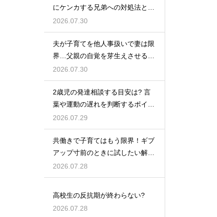
にケンカする兄弟への対処法と仲
直りさせるコツ
2026.07.30
夫が子育てを他人事扱いで妻は限
界…父親の自覚を芽生えさせるカ
ギは夫婦の会話にあり
2026.07.30
2歳児の発達相談する目安は? 言
葉や運動の遅れを判断するポイン
トを紹介
2026.07.29
共働きで子育てはもう限界！ギブ
アップ寸前のときに試したい解決
策
2026.07.28
高校生の反抗期が終わらない?
2026.07.28