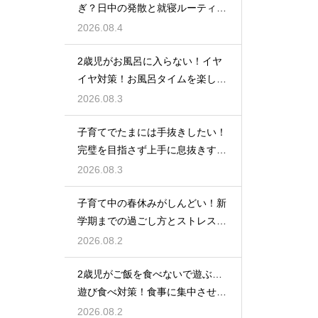
ぎ？日中の発散と就寝ルーティン
でぐっすり作戦
2026.08.4
2歳児がお風呂に入らない！イヤ
イヤ対策！お風呂タイムを楽しく
するアイデア
2026.08.3
子育てでたまには手抜きしたい！
完璧を目指さず上手に息抜きする
ライフハック集
2026.08.3
子育て中の春休みがしんどい！新
学期までの過ごし方とストレス軽
減アイデア
2026.08.2
2歳児がご飯を食べないで遊ぶ…
遊び食べ対策！食事に集中させる
環境づくり
2026.08.2