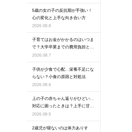
5歳の女の子の反抗期が手強い！
心の変化と上手な向き合い方
2026.08.8
子育てはお金がかかるのはいつま
で？大学卒業までの費用負担とそ
の後の家計の変化
2026.08.7
子供が少食で心配…栄養不足にな
らない？小食の原因と対処法
2026.08.6
上の子の赤ちゃん返りがひどい…
対応に困ったときは？上手に甘え
させつつ成長を促す接し方
2026.08.5
2歳児が寝ないのは体力ありす