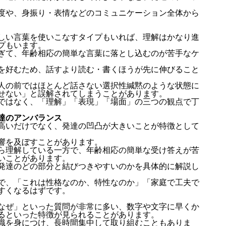
度や、身振り・表情などのコミュニケーション全体から
しい言葉を使いこなすタイプもいれば、理解はかなり進
プもいます。
ぎて、年齢相応の簡単な言葉に落とし込むのが苦手なケ
を好むため、話すより読む・書くほうが先に伸びること
人の前ではほとんど話さない選択性緘黙のような状態に
せない」と誤解されてしまうことがあります。
ではなく、「理解」「表現」「場面」の三つの観点で丁
達のアンバランス
高いだけでなく、発達の凹凸が大きいことが特徴として
響を及ぼすことがあります。
ら理解している一方で、年齢相応の簡単な受け答えが苦
いことがあります。
発達のどの部分と結びつきやすいのかを具体的に解説し
で、「これは性格なのか、特性なのか」「家庭で工夫で
すくなるはずです。
なぜ」といった質問が非常に多い、数字や文字に早くか
るといった特徴が見られることがあります。
識を身につけ、長時間集中して取り組むこともありま