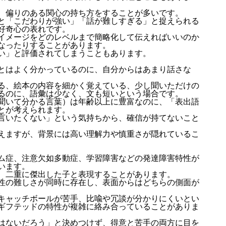
、偏りのある関心の持ち方をすることが多いです。
と「こだわりが強い」「話が難しすぎる」と捉えられる
好奇心の表れです。
イメージをどのレベルまで簡略化して伝えればいいのか
なったりすることがあります。
い」と評価されてしまうこともあります。
とはよく分かっているのに、自分からはあまり話さな
る、絵本の内容を細かく覚えている、少し聞いただけの
るのに、語彙は少なく、文も短いという場合です。
聞いて分かる言葉）は年齢以上に豊富なのに、「表出語
とが考えられます。
言いたくない」という気持ちから、確信が持てないこと
えますが、背景には高い理解力や慎重さが隠れているこ
ム症、注意欠如多動症、学習障害などの発達障害特性が
います。
、二重に傑出した子と表現することがあります。
性の難しさが同時に存在し、表面からはどちらの側面が
。
キャッチボールが苦手、比喩や冗談が分かりにくいとい
ギフテッドの特性が複雑に絡み合っていることがありま
はないだろう」と決めつけず、得意と苦手の両方に目を