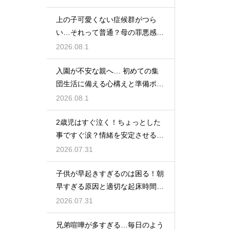
上の子可愛くない症候群がつら
い…それって普通？母の罪悪感を
和らげる対処法
2026.08.1
入園が不安な親へ… 初めての集
団生活に備える心構えと準備ポイ
ントを紹介
2026.08.1
2歳児はすぐ泣く！ちょっとした
事ですぐ涙？情緒を安定させる関
わり方
2026.07.31
子供が早起きすぎるのは困る！朝
早すぎる原因と適切な起床時間へ
の調整法
2026.07.31
兄弟喧嘩が多すぎる…毎日のよう