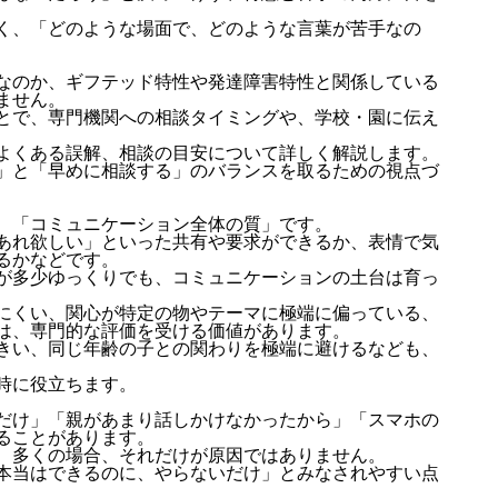
く、「どのような場面で、どのような言葉が苦手なの
なのか、ギフテッド特性や発達障害特性と関係している
ません。
とで、専門機関への相談タイミングや、学校・園に伝え
よくある誤解、相談の目安について詳しく解説します。
」と「早めに相談する」のバランスを取るための視点づ
、「コミュニケーション全体の質」です。
あれ欲しい」といった共有や要求ができるか、表情で気
るかなどです。
が多少ゆっくりでも、コミュニケーションの土台は育っ
にくい、関心が特定の物やテーマに極端に偏っている、
は、専門的な評価を受ける価値があります。
きい、同じ年齢の子との関わりを極端に避けるなども、
時に役立ちます。
だけ」「親があまり話しかけなかったから」「スマホの
ることがあります。
、多くの場合、それだけが原因ではありません。
本当はできるのに、やらないだけ」とみなされやすい点