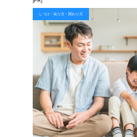
[PR]
しつけ・叱り方・関わり方