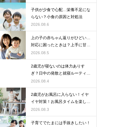
子供が少食で心配…栄養不足にな
らない？小食の原因と対処法
2026.08.6
上の子の赤ちゃん返りがひどい…
対応に困ったときは？上手に甘え
させつつ成長を促す接し方
2026.08.5
2歳児が寝ないのは体力ありす
ぎ？日中の発散と就寝ルーティン
でぐっすり作戦
2026.08.4
2歳児がお風呂に入らない！イヤ
イヤ対策！お風呂タイムを楽しく
するアイデア
2026.08.3
子育てでたまには手抜きしたい！