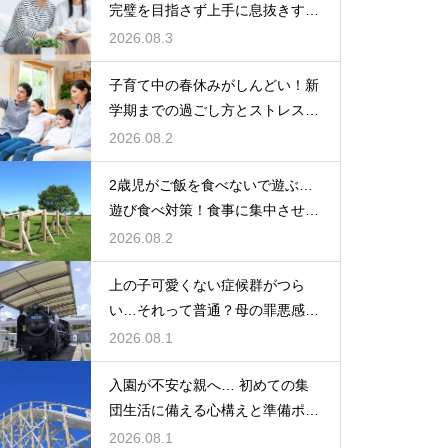
完璧を目指さず上手に息抜きする
ライフハック集
2026.08.3
子育て中の春休みがしんどい！新
学期までの過ごし方とストレス軽
減アイデア
2026.08.2
2歳児がご飯を食べないで遊ぶ…
遊び食べ対策！食事に集中させる
環境づくり
2026.08.2
上の子可愛くない症候群がつら
い…それって普通？母の罪悪感を
和らげる対処法
2026.08.1
入園が不安な親へ… 初めての集
団生活に備える心構えと準備ポイ
ントを紹介
2026.08.1