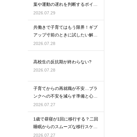
葉や運動の遅れを判断するポイン
トを紹介
2026.07.29
共働きで子育てはもう限界！ギブ
アップ寸前のときに試したい解決
策
2026.07.28
高校生の反抗期が終わらない?
2026.07.28
子育てからの再就職が不安…ブラ
ンクへの不安を減らす準備と心構
えを解説
2026.07.27
1歳で昼寝が1回に移行する？二回
睡眠からのスムーズな移行スケジ
ュール
2026.07.27