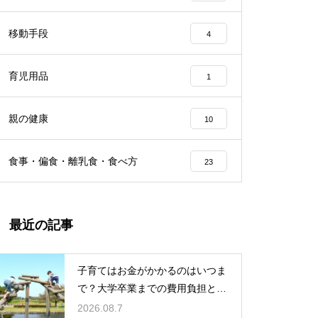
移動手段
4
育児用品
1
親の健康
10
食事・偏食・離乳食・食べ方
23
最近の記事
子育てはお金がかかるのはいつま
で？大学卒業までの費用負担とそ
の後の家計の変化
2026.08.7