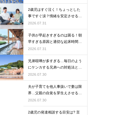
2歳児はすぐ泣く！ちょっとした
事ですぐ涙？情緒を安定させる関
わり方
2026.07.31
子供が早起きすぎるのは困る！朝
早すぎる原因と適切な起床時間へ
の調整法
2026.07.31
兄弟喧嘩が多すぎる…毎日のよう
にケンカする兄弟への対処法と仲
直りさせるコツ
2026.07.30
夫が子育てを他人事扱いで妻は限
界…父親の自覚を芽生えさせるカ
ギは夫婦の会話にあり
2026.07.30
2歳児の発達相談する目安は? 言