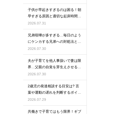
子供が早起きすぎるのは困る！朝
早すぎる原因と適切な起床時間へ
の調整法
2026.07.31
兄弟喧嘩が多すぎる…毎日のよう
にケンカする兄弟への対処法と仲
直りさせるコツ
2026.07.30
夫が子育てを他人事扱いで妻は限
界…父親の自覚を芽生えさせるカ
ギは夫婦の会話にあり
2026.07.30
2歳児の発達相談する目安は? 言
葉や運動の遅れを判断するポイン
トを紹介
2026.07.29
共働きで子育てはもう限界！ギブ