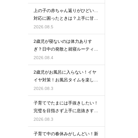
上の子の赤ちゃん返りがひどい…
対応に困ったときは？上手に甘え
させつつ成長を促す接し方
2026.08.5
2歳児が寝ないのは体力ありす
ぎ？日中の発散と就寝ルーティン
でぐっすり作戦
2026.08.4
2歳児がお風呂に入らない！イヤ
イヤ対策！お風呂タイムを楽しく
するアイデア
2026.08.3
子育てでたまには手抜きしたい！
完璧を目指さず上手に息抜きする
ライフハック集
2026.08.3
子育て中の春休みがしんどい！新