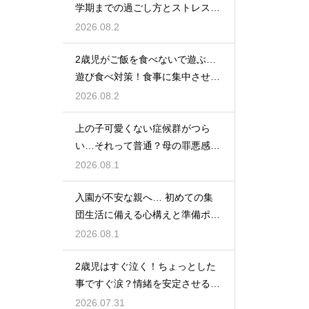
学期までの過ごし方とストレス軽
減アイデア
2026.08.2
2歳児がご飯を食べないで遊ぶ…
遊び食べ対策！食事に集中させる
環境づくり
2026.08.2
上の子可愛くない症候群がつら
い…それって普通？母の罪悪感を
和らげる対処法
2026.08.1
入園が不安な親へ… 初めての集
団生活に備える心構えと準備ポイ
ントを紹介
2026.08.1
2歳児はすぐ泣く！ちょっとした
事ですぐ涙？情緒を安定させる関
わり方
2026.07.31