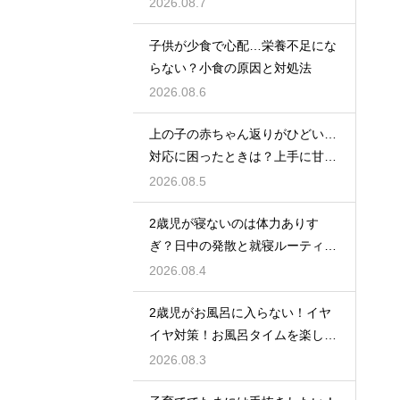
の後の家計の変化
2026.08.7
子供が少食で心配…栄養不足にな
らない？小食の原因と対処法
2026.08.6
上の子の赤ちゃん返りがひどい…
対応に困ったときは？上手に甘え
させつつ成長を促す接し方
2026.08.5
2歳児が寝ないのは体力ありす
ぎ？日中の発散と就寝ルーティン
でぐっすり作戦
2026.08.4
2歳児がお風呂に入らない！イヤ
イヤ対策！お風呂タイムを楽しく
するアイデア
2026.08.3