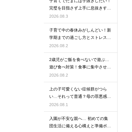
子育てでたまには手抜きしたい！
完璧を目指さず上手に息抜きする
ライフハック集
2026.08.3
子育て中の春休みがしんどい！新
学期までの過ごし方とストレス軽
減アイデア
2026.08.2
2歳児がご飯を食べないで遊ぶ…
遊び食べ対策！食事に集中させる
環境づくり
2026.08.2
上の子可愛くない症候群がつら
い…それって普通？母の罪悪感を
和らげる対処法
2026.08.1
入園が不安な親へ… 初めての集
団生活に備える心構えと準備ポイ