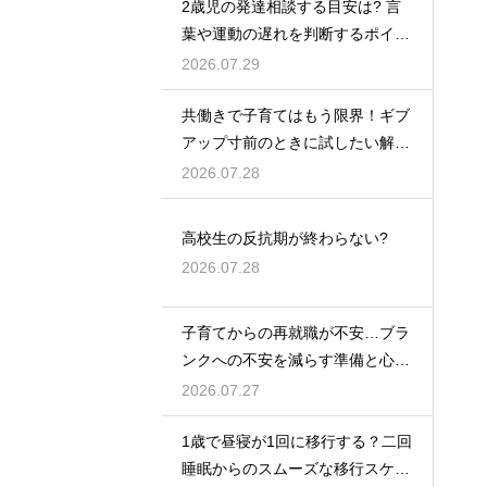
2歳児の発達相談する目安は? 言
葉や運動の遅れを判断するポイン
トを紹介
2026.07.29
共働きで子育てはもう限界！ギブ
アップ寸前のときに試したい解決
策
2026.07.28
高校生の反抗期が終わらない?
2026.07.28
子育てからの再就職が不安…ブラ
ンクへの不安を減らす準備と心構
えを解説
2026.07.27
1歳で昼寝が1回に移行する？二回
睡眠からのスムーズな移行スケジ