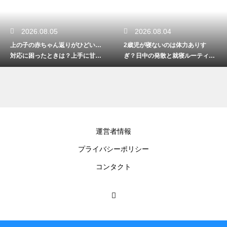
2026.08.05
2026.08.04
上の子の赤ちゃん返りがひどい…
2歳児が寝ないのは体力ありす
対応に困ったときは？上手に甘え
ぎ？日中の発散と就寝ルーティン
させつつ成長を促す接し方
でぐっすり作戦
運営者情報
プライバシーポリシー
コンタクト