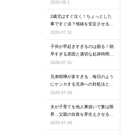
ントを紹介
2026.08.1
2歳児はすぐ泣く！ちょっとした
事ですぐ涙？情緒を安定させる関
わり方
2026.07.31
子供が早起きすぎるのは困る！朝
早すぎる原因と適切な起床時間へ
の調整法
2026.07.31
兄弟喧嘩が多すぎる…毎日のよう
にケンカする兄弟への対処法と仲
直りさせるコツ
2026.07.30
夫が子育てを他人事扱いで妻は限
界…父親の自覚を芽生えさせるカ
ギは夫婦の会話にあり
2026.07.30