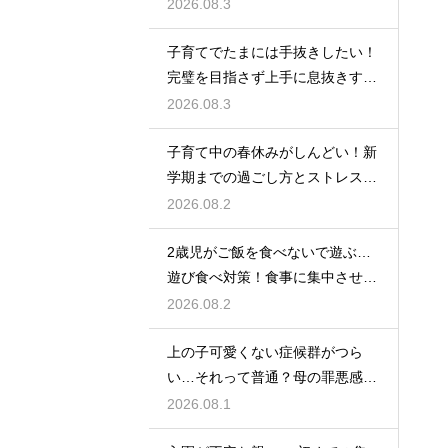
するアイデア
2026.08.3
子育てでたまには手抜きしたい！
完璧を目指さず上手に息抜きする
ライフハック集
2026.08.3
子育て中の春休みがしんどい！新
学期までの過ごし方とストレス軽
減アイデア
2026.08.2
2歳児がご飯を食べないで遊ぶ…
遊び食べ対策！食事に集中させる
環境づくり
2026.08.2
上の子可愛くない症候群がつら
い…それって普通？母の罪悪感を
和らげる対処法
2026.08.1