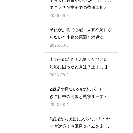
で？大学卒業までの費用負担とそ
の後の家計の変化
2026.08.7
子供が少食で心配…栄養不足にな
らない？小食の原因と対処法
2026.08.6
上の子の赤ちゃん返りがひどい…
対応に困ったときは？上手に甘え
させつつ成長を促す接し方
2026.08.5
2歳児が寝ないのは体力ありす
ぎ？日中の発散と就寝ルーティン
でぐっすり作戦
2026.08.4
2歳児がお風呂に入らない！イヤ
イヤ対策！お風呂タイムを楽しく