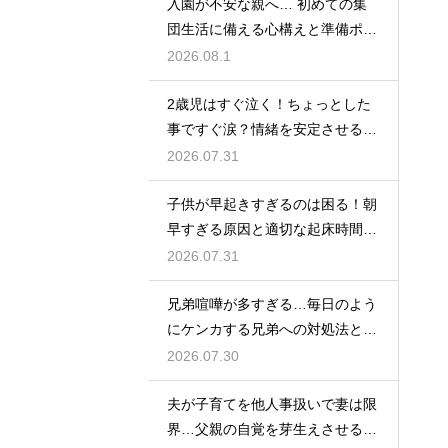
入園が不安な親へ… 初めての集
団生活に備える心構えと準備ポイ
ントを紹介
2026.08.1
2歳児はすぐ泣く！ちょっとした
事ですぐ涙？情緒を安定させる関
わり方
2026.07.31
子供が早起きすぎるのは困る！朝
早すぎる原因と適切な起床時間へ
の調整法
2026.07.31
兄弟喧嘩が多すぎる…毎日のよう
にケンカする兄弟への対処法と仲
直りさせるコツ
2026.07.30
夫が子育てを他人事扱いで妻は限
界…父親の自覚を芽生えさせるカ