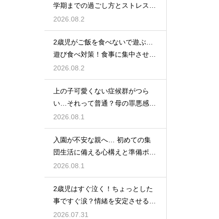
学期までの過ごし方とストレス軽
減アイデア
2026.08.2
2歳児がご飯を食べないで遊ぶ…
遊び食べ対策！食事に集中させる
環境づくり
2026.08.2
上の子可愛くない症候群がつら
い…それって普通？母の罪悪感を
和らげる対処法
2026.08.1
入園が不安な親へ… 初めての集
団生活に備える心構えと準備ポイ
ントを紹介
2026.08.1
2歳児はすぐ泣く！ちょっとした
事ですぐ涙？情緒を安定させる関
わり方
2026.07.31