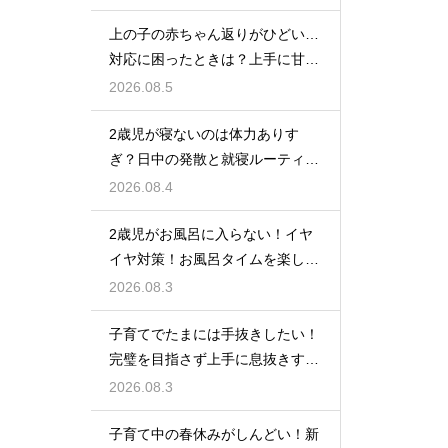
上の子の赤ちゃん返りがひどい…
対応に困ったときは？上手に甘え
させつつ成長を促す接し方
2026.08.5
2歳児が寝ないのは体力ありす
ぎ？日中の発散と就寝ルーティン
でぐっすり作戦
2026.08.4
2歳児がお風呂に入らない！イヤ
イヤ対策！お風呂タイムを楽しく
するアイデア
2026.08.3
子育てでたまには手抜きしたい！
完璧を目指さず上手に息抜きする
ライフハック集
2026.08.3
子育て中の春休みがしんどい！新