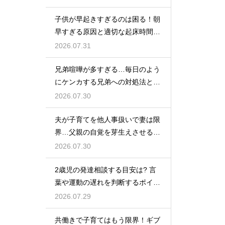
子供が早起きすぎるのは困る！朝
早すぎる原因と適切な起床時間へ
の調整法
2026.07.31
兄弟喧嘩が多すぎる…毎日のよう
にケンカする兄弟への対処法と仲
直りさせるコツ
2026.07.30
夫が子育てを他人事扱いで妻は限
界…父親の自覚を芽生えさせるカ
ギは夫婦の会話にあり
2026.07.30
2歳児の発達相談する目安は? 言
葉や運動の遅れを判断するポイン
トを紹介
2026.07.29
共働きで子育てはもう限界！ギブ