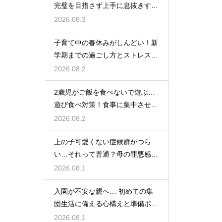
完璧を目指さず上手に息抜きする
ライフハック集
2026.08.3
子育て中の春休みがしんどい！新
学期までの過ごし方とストレス軽
減アイデア
2026.08.2
2歳児がご飯を食べないで遊ぶ…
遊び食べ対策！食事に集中させる
環境づくり
2026.08.2
上の子可愛くない症候群がつら
い…それって普通？母の罪悪感を
和らげる対処法
2026.08.1
入園が不安な親へ… 初めての集
団生活に備える心構えと準備ポイ
ントを紹介
2026.08.1