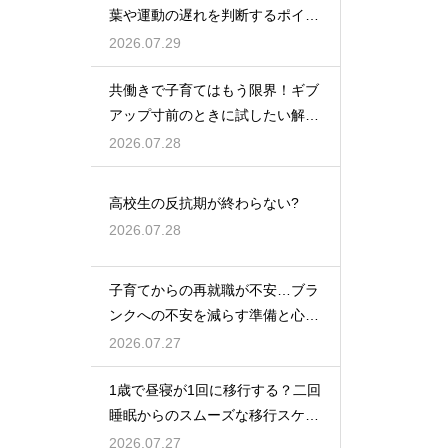
葉や運動の遅れを判断するポイン
トを紹介
2026.07.29
共働きで子育てはもう限界！ギブ
アップ寸前のときに試したい解決
策
2026.07.28
高校生の反抗期が終わらない?
2026.07.28
子育てからの再就職が不安…ブラ
ンクへの不安を減らす準備と心構
えを解説
2026.07.27
1歳で昼寝が1回に移行する？二回
睡眠からのスムーズな移行スケジ
ュール
2026.07.27