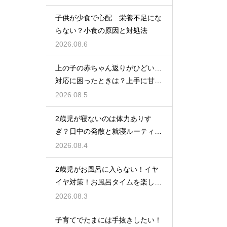
子供が少食で心配…栄養不足にな
らない？小食の原因と対処法
2026.08.6
上の子の赤ちゃん返りがひどい…
対応に困ったときは？上手に甘え
させつつ成長を促す接し方
2026.08.5
2歳児が寝ないのは体力ありす
ぎ？日中の発散と就寝ルーティン
でぐっすり作戦
2026.08.4
2歳児がお風呂に入らない！イヤ
イヤ対策！お風呂タイムを楽しく
するアイデア
2026.08.3
子育てでたまには手抜きしたい！