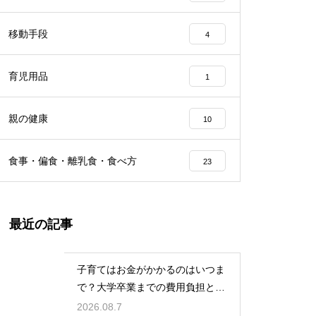
移動手段
4
育児用品
1
親の健康
10
食事・偏食・離乳食・食べ方
23
最近の記事
子育てはお金がかかるのはいつま
で？大学卒業までの費用負担とそ
の後の家計の変化
2026.08.7