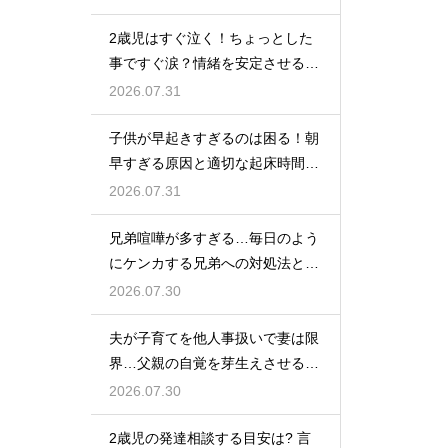
2歳児はすぐ泣く！ちょっとした
事ですぐ涙？情緒を安定させる関
わり方
2026.07.31
子供が早起きすぎるのは困る！朝
早すぎる原因と適切な起床時間へ
の調整法
2026.07.31
兄弟喧嘩が多すぎる…毎日のよう
にケンカする兄弟への対処法と仲
直りさせるコツ
2026.07.30
夫が子育てを他人事扱いで妻は限
界…父親の自覚を芽生えさせるカ
ギは夫婦の会話にあり
2026.07.30
2歳児の発達相談する目安は? 言