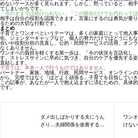
めないケースが多く見られます。しかし、黙っていると、相手
てしまいがちです。
「今のままでは続けられない」「この部分だけでも代わってほ
相手は自分の役割を認識できます。言葉にするのは勇気が要り
るための大切な行動です。
まとめ
子育てとワンオペというテーマは、多くの家庭にとって他人事
化、ジェンダーギャップなど、個人の努力だけではどうにもな
合いや役割分担の見直し、公的・民間サービスの活用、オンラ
なくありません。
ワンオペの負担を軽くする第一歩は、「今の状況を言語化し、
す。ストレスサインに早めに気づき、自分のケアを優先する姿
直結します。
子育ては、本来一人で行うものではありません。
パートナー、家族、地域、行政、民間サービス、オンラインの
がら、完璧ではなく「ほどよく頑張る」子育てを目指していき
この記事が、あなたが一人で抱え込まずに済むための、具体的
です。
ダメ出しばかりする夫にうん
ワンオ
ざり…夫婦関係を改善するた
けない
めの伝え方と対処法
いママ