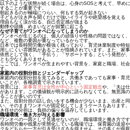
以下のような状態が続く場合は、心身のSOSと考えて、早め
することが重要です。
朝起きるのが極端につらい、何もする気が起きない
子どもが泣き声を聞くだけで強いイライラや絶望感を覚える
理由もなく涙が出る、自己否定感が強まる
動悸や頭痛、めまいなどが頻繁に起こる
なぜ子育てがワンオペになってしまうのか
ワンオペが生じるのは、個人の頑張りや性格の問題ではなく、
など、複数の要因が重なっているからです。
日本では長時間労働が根強く残っており、育児休業制度や時短
用しにくい雰囲気があることが指摘されています。また、家事
依然として強く、「手伝う」「サポートする」という発想が、
とも少なくありません。
ここでは、ワンオペが生まれやすい背景を、家庭と職場、社会
す。
家庭内の役割分担とジェンダーギャップ
家庭内の役割分担を見てみると、共働きであっても家事・育児
いことが、各種調査で示されています。
背景には、
家事育児は女性が中心という固定観念
や、「夫は仕
があります。この価値観が明示的に語られなくても、無意識の
ることが多いのです。
また、役割分担の話し合いをする機会が少ないまま、出産と同
い、そのままワンオペが固定化してしまうケースもあります。
き任せの分担は、負担の偏りを温存してしまいます。
職場環境・働き方が与える影響
ワンオペの一因として見逃せないのが、職場環境と働き方です
長時間労働や残業が常態化している職場では、保育園の送迎や
クをどちらか一方が引き受けざるを得ません。その多くが母親