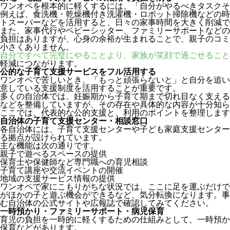
ワンオペを根本的に軽くするには、「自分がやるべきタスクそ
例えば、食洗機・乾燥機付き洗濯機・ロボット掃除機などの時
トスーパーなどを活用すると、日々の家事時間を大きく削減で
また、家事代行やベビーシッター、ファミリーサポートなどの
負担はありますが、心身の余裕が生まれることで、親子のコミ
小さくありません。
自分ですべて完璧にやることより、家族が笑顔で過ごせること
軽減につながります。
公的な子育て支援サービスをフル活用する
ワンオペで苦しいとき、「もっと頑張らないと」と自分を追い
意している支援制度を活用することが重要です。
多くの自治体では、妊娠期から子育て期まで切れ目なく支える
などを整備していますが、その存在や具体的な内容が十分知ら
ここでは、代表的な公的支援と、利用のポイントを整理します
自治体の子育て支援センター・相談窓口
各自治体には、子育て支援センターや子ども家庭支援センター
る拠点が設けられています。
主な機能は次の通りです。
親子で遊べるスペースの提供
保育士や保健師など専門職への育児相談
子育て講座や交流イベントの開催
地域の支援サービス情報の提供
ワンオペで家にこもりがちな状況では、ここに足を運ぶだけで
がほかの子と遊ぶ機会ができるなど、気分転換になります。事
む自治体の公式サイトや広報誌で確認してみてください。
一時預かり・ファミリーサポート・病児保育
育児の負担を一時的に軽くするための仕組みとして、一時預か
保育などがあります。