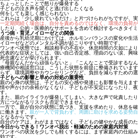
ちょっとしたことで怒りが爆発する
子どもの泣き声を聞くと逃げ出したくなる
何をしても楽しく感じられない
これらは「少し疲れているだけ」と片づけられがちですが、実
一定期間続く場合は、自分を責めるのではなく、環境の負荷が
したり、公的・医療的なサポートを含めて検討するべきタイミ
うつ病・育児ノイローゼとの関係
産後から乳幼児期にかけては、ホルモンバランスの変化や生活
イローゼなどのメンタル不調が起こりやすい時期です。
ワンオペ状態では、相談相手の不在や、休息時間の欠如により
代表的な症状としては、強い自己否定感、理由のない涙、興味
死念慮などが挙げられます。
「母親なんだから頑張らないと」「こんなことで受診するなん
療機関や相談窓口は、こうした状態を前提に整備されています
らず、環境調整やカウンセリングなど、負担を減らすための選
子どもへの影響と早めの対処の重要性
親の心身の状態は、子どもの安心感や発達にも影響を与えます
情や声かけの余裕がなくなり、子どもが不安定になったり、夜
す。
また、親のイライラが爆発してしまい、大きな声で叱責したり
方につながるリスクも否定できません。
一方で、親が自分の状態に気づき、支援を求めたり、休息を確
に働きます。
親が一人で背負わず、周囲に助けを求める姿勢自
となるからです。
自分のケアは、わがままではなく、子どもの健やかな成長のた
今日からできる！ワンオペ脱出・軽減のための家庭内対策
ワンオペの状況を少しでも軽くするには、まず家庭内の仕組み
効です。