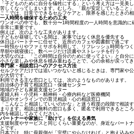
「子どものために自分を犠牲にする」という考え方は一見美し
苦しくなってしまいます。むしろ、「親が安定していること」
ここでは、日常でできるセルフケアと、限界を感じたときの相
一人時間を確保するための工夫
ワンオペの中でも、数十分〜1時間程度の一人時間を意識的に
非常に重要です。
例えば、次のような工夫があります。
子どもが昼寝している間は、家事ではなく休息を優先する
休日はパートナーに任せて、近所のカフェや図書館で過ごす
一時預かりやファミサポを利用して、リフレッシュ時間をつく
早朝や就寝後に、数ページだけ読書やストレッチを行う
大切なのは、「この時間は自分のために使ってよい」と自分に
小さな楽しみや休息を積み重ねることで、心の余裕が戻ってき
専門家・相談窓口へのアクセス方法
セルフケアだけでは追いつかないと感じるときは、専門家や公
が大切です。
利用できる主な窓口としては、次のようなものがあります。
自治体の子育て相談窓口・保健センター
地域の子ども家庭支援センター
産婦人科・小児科・精神科・心療内科など医療機関
電話やオンラインでの育児相談・心の相談窓口
「こんなこと相談していいのかな」と迷う程度の段階で相談す
まります。相談は無料の窓口も多く、匿名で利用できるところ
内を確認してみてください。
パートナーや家族に「助けて」を伝える勇気
支援制度やサービスと同じくらい重要なのが、身近なパートナ
とです。
日本では、特に母親側が「完璧にやらなければ」と抱え込みや