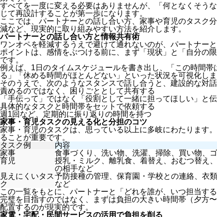
すべてを一度に変える必要はありませんが、「何となくそうな
じて再設計することが第一歩になります。
ここでは、パートナーとの話し合い方、家事や育児のタスク分
減など、現実的に取り組みやすい方法を紹介します。
パートナーとの話し合い方と情報共有術
ワンオペを軽減するうえで避けて通れないのが、パートナーと
ポイントは、感情をぶつける前に、まず「現状」と「自分の限
です。
例えば、1日のタイムスケジュールを書き出し、「この時間帯
る」「休める時間がほとんどない」といった状況を可視化しま
そのうえで、次のようなスタンスで話し合うと、建設的な対話
責めるのではなく、困りごととして共有する
「手伝って」ではなく「役割として一緒に担ってほしい」と伝
具体的なタスクと時間帯をセットで依頼する
週1回など、定期的に振り返りの時間を持つ
家事・育児タスクの見える化と分担のコツ
家事・育児のタスクは、思っている以上に多岐にわたります。
ることが重要です。
タスク例
内容
家事
食事づくり、洗い物、洗濯、掃除、買い物、
育児
授乳・ミルク、離乳食、着替え、おむつ替え
の相手など
見えにくいタス
予防接種の管理、保育園・学校との連絡、衣
ク
など
この一覧をもとに、パートナーと「どれを誰が、いつ担当する
完璧を目指すのではなく、まずは負担の大きい時間帯（夕方〜
配置するのが現実的です。
家電・宅配・民間サービスの活用で負担を削る