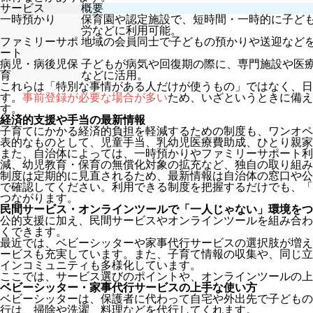
サービス
概要
一時預かり
保育園や認定施設で、短時間・一時的に子ど
労などに利用可能。
ファミリーサポ
地域の会員同士で子どもの預かりや送迎など
ート
病児・病後児保
子どもが病気や回復期の際に、専門施設や医
育
などに活用。
これらは「特別な事情がある人だけが使うもの」ではなく、日
す。
事前登録が必要な場合が多い
ため、いざというときに備え
す。
経済的支援や手当の最新情報
子育てにかかる経済的負担を軽減するための制度も、ワンオペ
表的なものとして、児童手当、乳幼児医療費助成、ひとり親家
また、自治体によっては、一時預かりやファミリーサポート利
減、幼児教育・保育の無償化対象の拡充など、独自の取り組み
制度は定期的に見直されるため、最新情報は自治体の窓口や公
で確認してください。利用できる制度を把握するだけでも、「
つながります。
民間サービス・オンラインツールで「一人じゃない」環境をつ
公的支援に加え、民間サービスやオンラインツールを組み合わ
くできます。
最近では、ベビーシッターや家事代行サービスの選択肢が増え
ービスも充実しています。また、子育て情報の収集や、同じ立
インコミュニティも多様化しています。
ここでは、サービス選びのポイントや、オンラインツールの上
ベビーシッター・家事代行サービスの上手な使い方
ベビーシッターは、保護者に代わって自宅や外出先で子どもの
行は、掃除や洗濯、料理などを代行してくれます。