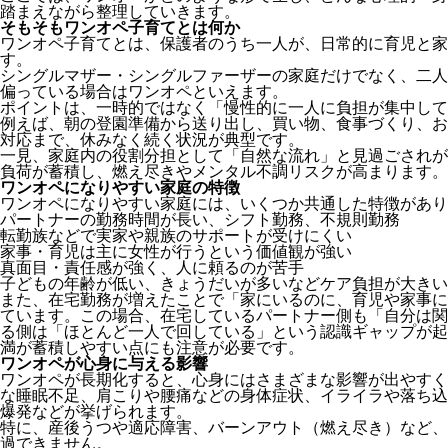
踏まえながら整理していきます。
そもそもワンオペ子育てとは何か
ワンオペ子育てとは、保護者のうち一人が、日常的に育児と家
す。
シングルマザー・シングルファーザーの家庭だけでなく、二人
偏っている場合はワンオペといえます。
ポイントは、一時的ではなく「慢性的に一人に負担が集中して
例えば、朝の登園準備から送り出し、買い物、食事づくり、お
対応まで、休みなく続く状況が典型です。
一見、家庭内の役割分担として「自然な流れ」と見過ごされが
負荷が蓄積し、燃え尽きやメンタル不調リスクが高まります。
ワンオペになりやすい家庭の特徴
ワンオペになりやすい家庭には、いくつか共通した特徴があり
パートナーの勤務時間が長い、シフト勤務、不規則勤務
転勤族などで実家や親族のサポートが受けにくい
家事・育児は主に女性が行うという価値観が強い
真面目・責任感が強く、人に頼るのが苦手
子どもの年齢が低い、きょうだいが多いなどケア負担が大きい
また、在宅勤務が増えたことで「家にいるのに、育児や家事に
ています。この場合、在宅しているパートナー側も「自分は関
る側は「ほとんど一人で回している」という認識ギャップが起
満が蓄積しやすい点にも注意が必要です。
ワンオペが心身に与える影響
ワンオペが長期化すると、心身にはさまざまな影響が出やすく
な睡眠不足、肩こりや腰痛などの身体症状、イライラや落ち込
爆発などが挙げられます。
特に、産後うつや適応障害、バーンアウト（燃え尽き）など、
過できません。