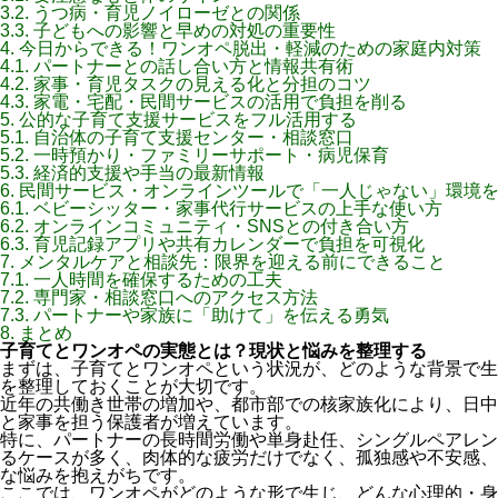
3.2.
うつ病・育児ノイローゼとの関係
3.3.
子どもへの影響と早めの対処の重要性
4.
今日からできる！ワンオペ脱出・軽減のための家庭内対策
4.1.
パートナーとの話し合い方と情報共有術
4.2.
家事・育児タスクの見える化と分担のコツ
4.3.
家電・宅配・民間サービスの活用で負担を削る
5.
公的な子育て支援サービスをフル活用する
5.1.
自治体の子育て支援センター・相談窓口
5.2.
一時預かり・ファミリーサポート・病児保育
5.3.
経済的支援や手当の最新情報
6.
民間サービス・オンラインツールで「一人じゃない」環境
6.1.
ベビーシッター・家事代行サービスの上手な使い方
6.2.
オンラインコミュニティ・SNSとの付き合い方
6.3.
育児記録アプリや共有カレンダーで負担を可視化
7.
メンタルケアと相談先：限界を迎える前にできること
7.1.
一人時間を確保するための工夫
7.2.
専門家・相談窓口へのアクセス方法
7.3.
パートナーや家族に「助けて」を伝える勇気
8.
まとめ
子育てとワンオペの実態とは？現状と悩みを整理する
まずは、子育てとワンオペという状況が、どのような背景で生
を整理しておくことが大切です。
近年の共働き世帯の増加や、都市部での核家族化により、日中
と家事を担う保護者が増えています。
特に、パートナーの長時間労働や単身赴任、シングルペアレン
るケースが多く、肉体的な疲労だけでなく、孤独感や不安感、
な悩みを抱えがちです。
ここでは、ワンオペがどのような形で生じ、どんな心理的・身