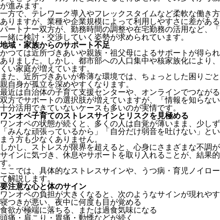
が進みます。
一方で、テレワーク導入やフレックスタイムなど柔軟な働き方
ありますが、業種や企業規模によって利用しやすさに差がある
パートナー双方が、勤務時間の調整や在宅勤務の活用など、「
一緒に検討・交渉していく姿勢が求められています。
地域・家族からのサポート不足
かつては近所づきあいや親族・祖父母によるサポートが得られ
ありました。しかし、都市部への人口集中や核家族化により、
くい家庭が増えています。
また、近所づきあいが希薄な環境では、ちょっとした困りごと
親自身が孤立を深めやすくなります。
最近は自治体の子育て支援センターや、オンラインでつながる
双方でサポートの選択肢が増えていますが、「情報を知らない
十分活用できていないケースも多いのが実情です。
ワンオペ子育てのストレスサインとリスクを見極める
ワンオペの状態が続くと、多くの人は自覚が薄いまま、少しず
「みんな頑張っているから」「自分だけ弱音を吐けない」とい
まう方も少なくありません。
しかし、ストレスが限界を超えると、心身にさまざまな不調が
サインに気づき、休息やサポートを取り入れることが、結果的
す。
ここでは、具体的なストレスサインや、うつ病・育児ノイロー
て解説します。
要注意な心と体のサイン
ワンオペの負担が大きくなると、次のようなサインが現れやす
寝つきが悪い、夜中に何度も目が覚める
食欲が極端に落ちる、または過食気味になる
頭痛・肩こり・胃痛・動悸などが続く