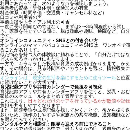
利用にあたっては、次のような点を確認しましょう。
事業者の資格・研修体制・保険加入の有無
料金体系（時間単価・交通費・キャンセル料など）
口コミや利用者の声
事前面談やトライアル利用の可否
一度に長時間頼むのではなく、まずは2〜3時間程度から試し
う。家事を任せている間に、親は睡眠や趣味、通院など、自分
です。
オンラインコミュニティ・SNSとの付き合い方
オンラインのママ・パパコミュニティやSNSは、ワンオペで
ることがあります。
似た悩みを持つ人の体験談に触れることで、「自分だけではな
ビスを知るきっかけにもなります。
一方で、キラキラした投稿や育児の成功例ばかりを見て、かえ
す。その場合は、見る時間帯やアカウントを選ぶ、情報収集に
方を工夫しましょう。
オンラインは、現実の生活を楽にするために使うツール
と位置
に続けないことが大切です。
育児記録アプリや共有カレンダーで負担を可視化
育児記録アプリや共有カレンダーアプリを使うと、授乳・おむ
家族のスケジュールをまとめて管理できます。
これにより、
日々どれだけのケアを行っているかが数値や記録
負担を共有しやすくなります。
また、病院受診や成長記録を残しておくことで、後から振り返
多いため、操作のしやすさや家族との共有機能、通知機能など
を選んでみてください。
メンタルケアと相談先：限界を迎える前にできること
ワンオペで頑張り続ける中で、最も大切なのは、親自身のメン