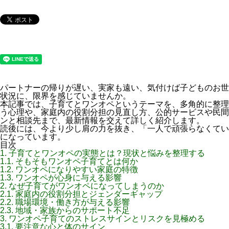
パートナーの帰りが遅い、実家も遠い、気付けば子どものお世
状況に、限界を感じていませんか。
本記事では、子育てとワンオペというテーマを、多角的に整理
う心理や、家庭内の役割分担の見直し方、公的サービスや民間
ンと相談先まで、最新情報を交えて詳しく紹介します。
読後には、今より少し肩の力を抜き、「一人で頑張らなくてい
になっています。
目次
1.
子育てとワンオペの実態とは？現状と悩みを整理する
1.1.
そもそもワンオペ子育てとは何か
1.2.
ワンオペになりやすい家庭の特徴
1.3.
ワンオペが心身に与える影響
2.
なぜ子育てがワンオペになってしまうのか
2.1.
家庭内の役割分担とジェンダーギャップ
2.2.
職場環境・働き方が与える影響
2.3.
地域・家族からのサポート不足
3.
ワンオペ子育てのストレスサインとリスクを見極める
3.1.
要注意な心と体のサイン